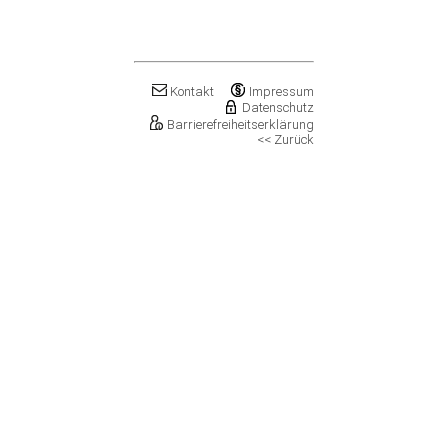
Klostermansfeld
Klötze, Stadt
Könnern, Stadt
Köthen (Anhalt), Stadt
Kretzschau
Kontakt
Impressum
Datenschutz
Kroppenstedt, Stadt
Barrierefreiheitserklärung
Kuhfelde
<< Zurück
Landsberg, Stadt
Lanitz-Hassel-Tal
Laucha an der Unstrut, Stadt
Leuna, Stadt
Loitsche-Heinrichsberg
Lützen, Stadt
Magdeburg, Landeshauptstadt
Mansfeld, Stadt
Meineweh
Merseburg, Stadt
Mertendorf
Möckern, Stadt
Molauer Land
Möser
Mücheln (Geiseltal), Stadt