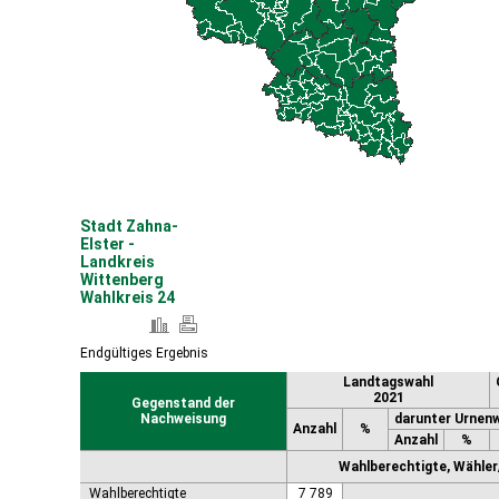
Coswig (Anhalt), Stadt
Dähre
Dessau-Roßlau, Stadt
Diesdorf, Flecken
Ditfurt
Droyßig
Eckartsberga, Stadt
Edersleben
Egeln, Stadt
Eichstedt (Altmark)
Stadt Zahna-
Eilsleben
Elster -
Eisleben, Lutherstadt
Landkreis
Wittenberg
Elbe-Parey
Wahlkreis 24
Elsteraue
Erxleben
Falkenstein/Harz, Stadt
Endgültiges Ergebnis
Farnstädt
Landtagswahl
Finne
2021
Gegenstand der
Finneland
Nachweisung
darunter Urnen
Anzahl
%
Flechtingen
Anzahl
%
Freyburg (Unstrut), Stadt
Wahlberechtigte, Wähler/
Gardelegen, Hansestadt
Wahlberechtigte
7 789