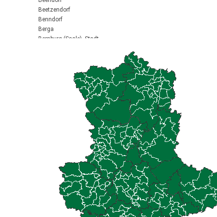
Beendorf
Beetzendorf
Benndorf
Berga
Bernburg (Saale), Stadt
Biederitz
Bismark (Altmark), Stadt
Bitterfeld-Wolfen, Stadt
Blankenburg (Harz), Stadt
Blankenheim
Börde-Hakel
Bördeaue
Bördeland
Borne
Bornstedt
Braunsbedra, Stadt
Brücken-Hackpfüffel
Bülstringen
Burg, Stadt
Burgstall
Calbe (Saale), Stadt
Calvörde
Colbitz