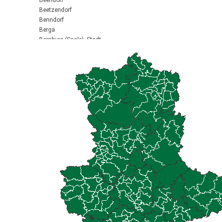
Beendorf
Beetzendorf
Benndorf
Berga
Bernburg (Saale), Stadt
Biederitz
Bismark (Altmark), Stadt
Bitterfeld-Wolfen, Stadt
Blankenburg (Harz), Stadt
Blankenheim
Börde-Hakel
Bördeaue
Bördeland
Borne
Bornstedt
Braunsbedra, Stadt
Brücken-Hackpfüffel
Bülstringen
Burg, Stadt
Burgstall
Calbe (Saale), Stadt
Calvörde
Colbitz