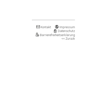
Klostermansfeld
Klötze, Stadt
Könnern, Stadt
Köthen (Anhalt), Stadt
Kretzschau
Kroppenstedt, Stadt
Kontakt
Impressum
Kuhfelde
Datenschutz
Barrierefreiheitserklärung
Landsberg, Stadt
<< Zurück
Lanitz-Hassel-Tal
Laucha an der Unstrut, Stadt
Leuna, Stadt
Loitsche-Heinrichsberg
Lützen, Stadt
Magdeburg, Landeshauptstadt
Mansfeld, Stadt
Meineweh
Merseburg, Stadt
Mertendorf
Möckern, Stadt
Molauer Land
Möser
Mücheln (Geiseltal), Stadt