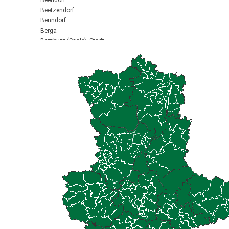
Beendorf
Beetzendorf
Benndorf
Berga
Bernburg (Saale), Stadt
Biederitz
Bismark (Altmark), Stadt
Bitterfeld-Wolfen, Stadt
Blankenburg (Harz), Stadt
Blankenheim
Börde-Hakel
Bördeaue
Bördeland
Borne
Bornstedt
Braunsbedra, Stadt
Brücken-Hackpfüffel
Bülstringen
Burg, Stadt
Burgstall
Calbe (Saale), Stadt
Calvörde
Colbitz