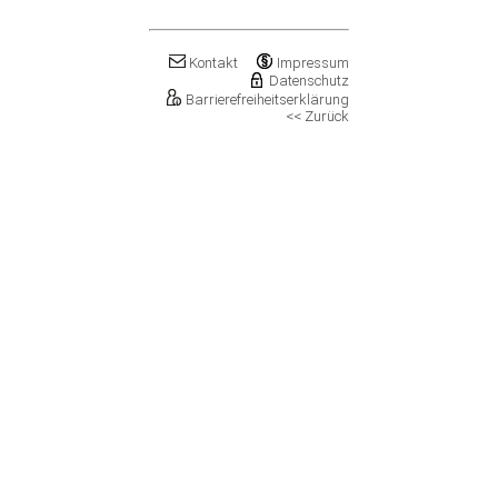
Klostermansfeld
Klötze, Stadt
Könnern, Stadt
Kontakt
Impressum
Köthen (Anhalt), Stadt
Datenschutz
Kretzschau
Barrierefreiheitserklärung
<< Zurück
Kroppenstedt, Stadt
Kuhfelde
Landsberg, Stadt
Lanitz-Hassel-Tal
Laucha an der Unstrut, Stadt
Leuna, Stadt
Loitsche-Heinrichsberg
Lützen, Stadt
Magdeburg, Landeshauptstadt
Mansfeld, Stadt
Meineweh
Merseburg, Stadt
Mertendorf
Möckern, Stadt
Molauer Land
Möser
Mücheln (Geiseltal), Stadt