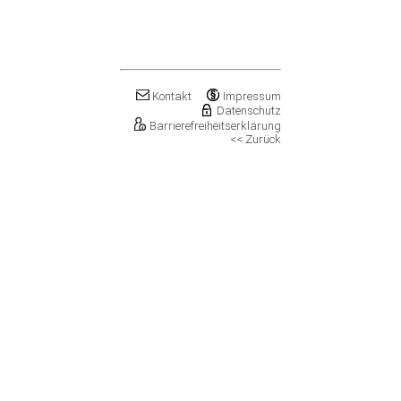
Klostermansfeld
Klötze, Stadt
Könnern, Stadt
Köthen (Anhalt), Stadt
Kretzschau
Kontakt
Impressum
Kroppenstedt, Stadt
Datenschutz
Kuhfelde
Barrierefreiheitserklärung
Landsberg, Stadt
<< Zurück
Lanitz-Hassel-Tal
Laucha an der Unstrut, Stadt
Leuna, Stadt
Loitsche-Heinrichsberg
Lützen, Stadt
Magdeburg, Landeshauptstadt
Mansfeld, Stadt
Meineweh
Merseburg, Stadt
Mertendorf
Möckern, Stadt
Molauer Land
Möser
Mücheln (Geiseltal), Stadt