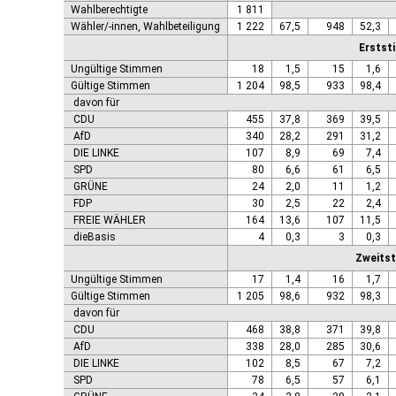
Genthin, Stadt
Wahlberechtigte
1 811
Gerbstedt, Stadt
Wähler/-innen, Wahlbeteiligung
1 222
67,5
948
52,3
Giersleben
Erstst
Gleina
Ungültige Stimmen
18
1,5
15
1,6
Goldbeck
Gültige Stimmen
1 204
98,5
933
98,4
Gommern, Stadt
davon für
Goseck
CDU
455
37,8
369
39,5
Gräfenhainichen, Stadt
AfD
340
28,2
291
31,2
Gröningen, Stadt
DIE LINKE
107
8,9
69
7,4
Groß Quenstedt
SPD
80
6,6
61
6,5
Güsten, Stadt
GRÜNE
24
2,0
11
1,2
Gutenborn
FDP
30
2,5
22
2,4
Halberstadt, Stadt
FREIE WÄHLER
164
13,6
107
11,5
Haldensleben, Stadt
dieBasis
4
0,3
3
0,3
Halle (Saale), Stadt
Zweits
Harbke
Ungültige Stimmen
17
1,4
16
1,7
Harsleben
Gültige Stimmen
1 205
98,6
932
98,3
Harzgerode, Stadt
davon für
Hassel
CDU
468
38,8
371
39,8
Havelberg, Hansestadt
AfD
338
28,0
285
30,6
Hecklingen, Stadt
DIE LINKE
102
8,5
67
7,2
Hedersleben
SPD
78
6,5
57
6,1
Helbra