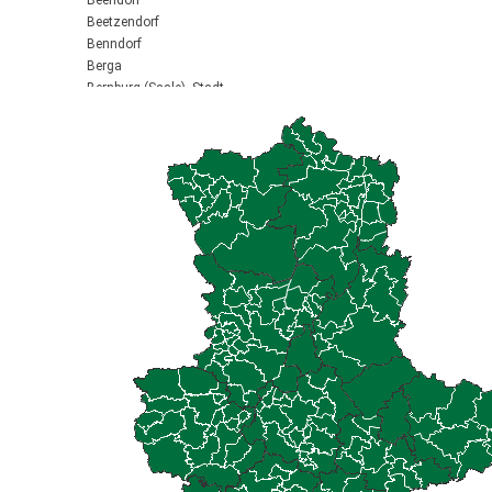
Beendorf
Beetzendorf
Benndorf
Berga
Bernburg (Saale), Stadt
Biederitz
Bismark (Altmark), Stadt
Bitterfeld-Wolfen, Stadt
Blankenburg (Harz), Stadt
Blankenheim
Börde-Hakel
Bördeaue
Bördeland
Borne
Bornstedt
Braunsbedra, Stadt
Brücken-Hackpfüffel
Bülstringen
Burg, Stadt
Burgstall
Calbe (Saale), Stadt
Calvörde
Colbitz