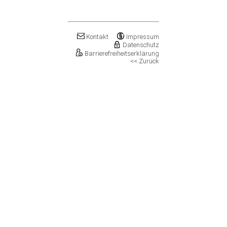
Klostermansfeld
Klötze, Stadt
Könnern, Stadt
Köthen (Anhalt), Stadt
Kontakt
Impressum
Kretzschau
Datenschutz
Barrierefreiheitserklärung
Kroppenstedt, Stadt
<< Zurück
Kuhfelde
Landsberg, Stadt
Lanitz-Hassel-Tal
Laucha an der Unstrut, Stadt
Leuna, Stadt
Loitsche-Heinrichsberg
Lützen, Stadt
Magdeburg, Landeshauptstadt
Mansfeld, Stadt
Meineweh
Merseburg, Stadt
Mertendorf
Möckern, Stadt
Molauer Land
Möser
Mücheln (Geiseltal), Stadt