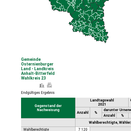
Coswig (Anhalt), Stadt
Dähre
Dessau-Roßlau, Stadt
Diesdorf, Flecken
Ditfurt
Droyßig
Eckartsberga, Stadt
Edersleben
Egeln, Stadt
Eichstedt (Altmark)
Gemeinde
Eilsleben
Osternienburger
Eisleben, Lutherstadt
Land - Landkreis
Anhalt-Bitterfeld
Elbe-Parey
Wahlkreis 23
Elsteraue
Erxleben
Falkenstein/Harz, Stadt
Endgültiges Ergebnis
Farnstädt
Landtagswahl
Finne
2021
Gegenstand der
Finneland
Nachweisung
darunter Urnen
Anzahl
%
Flechtingen
Anzahl
%
Freyburg (Unstrut), Stadt
Wahlberechtigte, Wähler/
Gardelegen, Hansestadt
Wahlberechtigte
7 120