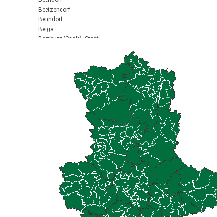
Beendorf
Beetzendorf
Benndorf
Berga
Bernburg (Saale), Stadt
Biederitz
Bismark (Altmark), Stadt
Bitterfeld-Wolfen, Stadt
Blankenburg (Harz), Stadt
Blankenheim
Börde-Hakel
Bördeaue
Bördeland
Borne
Bornstedt
Braunsbedra, Stadt
Brücken-Hackpfüffel
Bülstringen
Burg, Stadt
Burgstall
Calbe (Saale), Stadt
Calvörde
Colbitz