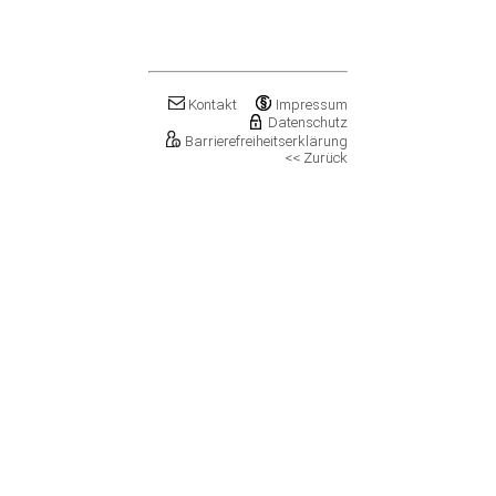
Klostermansfeld
Klötze, Stadt
Könnern, Stadt
Köthen (Anhalt), Stadt
Kretzschau
Kontakt
Impressum
Kroppenstedt, Stadt
Datenschutz
Barrierefreiheitserklärung
Kuhfelde
<< Zurück
Landsberg, Stadt
Lanitz-Hassel-Tal
Laucha an der Unstrut, Stadt
Leuna, Stadt
Loitsche-Heinrichsberg
Lützen, Stadt
Magdeburg, Landeshauptstadt
Mansfeld, Stadt
Meineweh
Merseburg, Stadt
Mertendorf
Möckern, Stadt
Molauer Land
Möser
Mücheln (Geiseltal), Stadt