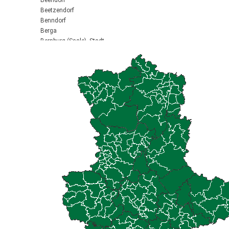
Beendorf
Beetzendorf
Benndorf
Berga
Bernburg (Saale), Stadt
Biederitz
Bismark (Altmark), Stadt
Bitterfeld-Wolfen, Stadt
Blankenburg (Harz), Stadt
Blankenheim
Börde-Hakel
Bördeaue
Bördeland
Borne
Bornstedt
Braunsbedra, Stadt
Brücken-Hackpfüffel
Bülstringen
Burg, Stadt
Burgstall
Calbe (Saale), Stadt
Calvörde
Colbitz