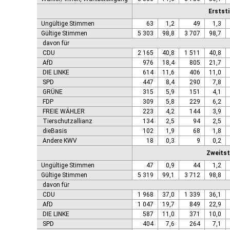
Genthin, Stadt
Erstst
Gerbstedt, Stadt
Giersleben
Ungültige Stimmen
63
1,2
49
1,3
Gleina
Gültige Stimmen
5 303
98,8
3 707
98,7
Goldbeck
davon für
CDU
2 165
40,8
1 511
40,8
Gommern, Stadt
AfD
976
18,4
805
21,7
Goseck
DIE LINKE
614
11,6
406
11,0
Gräfenhainichen, Stadt
SPD
447
8,4
290
7,8
Gröningen, Stadt
GRÜNE
315
5,9
151
4,1
Groß Quenstedt
FDP
309
5,8
229
6,2
Güsten, Stadt
FREIE WÄHLER
223
4,2
144
3,9
Gutenborn
Tierschutzallianz
134
2,5
94
2,5
Halberstadt, Stadt
dieBasis
102
1,9
68
1,8
Haldensleben, Stadt
Andere KWV
18
0,3
9
0,2
Halle (Saale), Stadt
Zweits
Harbke
Ungültige Stimmen
47
0,9
44
1,2
Harsleben
Gültige Stimmen
5 319
99,1
3 712
98,8
Harzgerode, Stadt
davon für
Hassel
CDU
1 968
37,0
1 339
36,1
Havelberg, Hansestadt
AfD
1 047
19,7
849
22,9
Hecklingen, Stadt
DIE LINKE
587
11,0
371
10,0
Hedersleben
SPD
404
7,6
264
7,1
Helbra