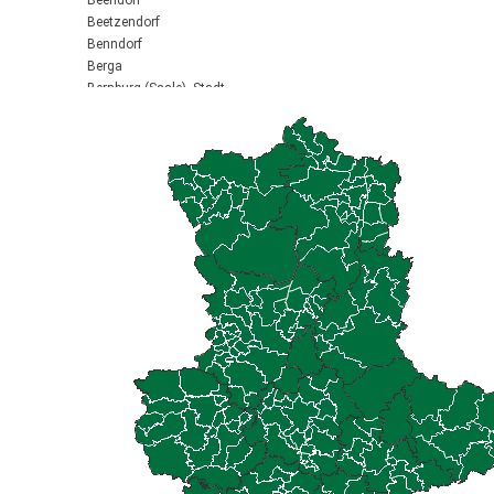
Beendorf
Beetzendorf
Benndorf
Berga
Bernburg (Saale), Stadt
Biederitz
Bismark (Altmark), Stadt
Bitterfeld-Wolfen, Stadt
Blankenburg (Harz), Stadt
Blankenheim
Börde-Hakel
Bördeaue
Bördeland
Borne
Bornstedt
Braunsbedra, Stadt
Brücken-Hackpfüffel
Bülstringen
Burg, Stadt
Burgstall
Calbe (Saale), Stadt
Calvörde
Colbitz