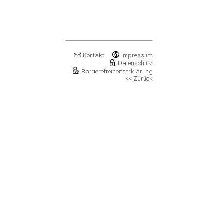
Klostermansfeld
Klötze, Stadt
Könnern, Stadt
Köthen (Anhalt), Stadt
Kretzschau
Kroppenstedt, Stadt
Kontakt
Impressum
Kuhfelde
Datenschutz
Barrierefreiheitserklärung
Landsberg, Stadt
<< Zurück
Lanitz-Hassel-Tal
Laucha an der Unstrut, Stadt
Leuna, Stadt
Loitsche-Heinrichsberg
Lützen, Stadt
Magdeburg, Landeshauptstadt
Mansfeld, Stadt
Meineweh
Merseburg, Stadt
Mertendorf
Möckern, Stadt
Molauer Land
Möser
Mücheln (Geiseltal), Stadt