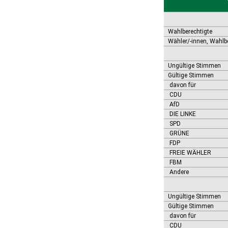
Bernburg (Saale), Stadt
Biederitz
Bismark (Altmark), Stadt
Bitterfeld-Wolfen, Stadt
Wahlberechtigte
Blankenburg (Harz), Stadt
Wähler/-innen, Wahlb
Blankenheim
Börde-Hakel
Ungültige Stimmen
Bördeaue
Gültige Stimmen
Bördeland
davon für
Borne
CDU
Bornstedt
AfD
Braunsbedra, Stadt
DIE LINKE
Brücken-Hackpfüffel
SPD
Bülstringen
GRÜNE
Burg, Stadt
FDP
Burgstall
FREIE WÄHLER
FBM
Calbe (Saale), Stadt
Andere
Calvörde
Colbitz
Coswig (Anhalt), Stadt
Ungültige Stimmen
Dähre
Gültige Stimmen
Dessau-Roßlau, Stadt
davon für
Diesdorf, Flecken
CDU