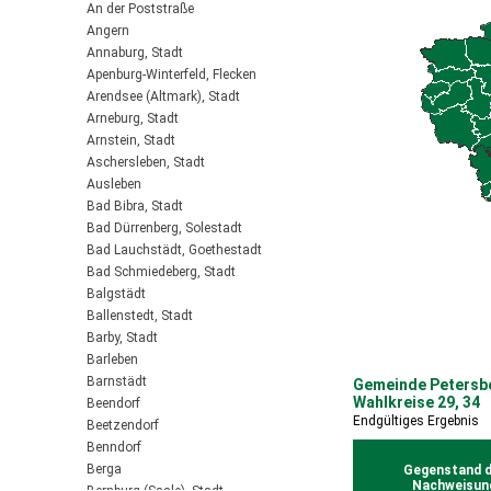
An der Poststraße
Angern
Annaburg, Stadt
Apenburg-Winterfeld, Flecken
Arendsee (Altmark), Stadt
Arneburg, Stadt
Arnstein, Stadt
Aschersleben, Stadt
Ausleben
Bad Bibra, Stadt
Bad Dürrenberg, Solestadt
Bad Lauchstädt, Goethestadt
Bad Schmiedeberg, Stadt
Balgstädt
Ballenstedt, Stadt
Barby, Stadt
Barleben
Barnstädt
Gemeinde Petersbe
Wahlkreise 29, 34
Beendorf
Endgültiges Ergebnis
Beetzendorf
Benndorf
Berga
Gegenstand d
Nachweisun