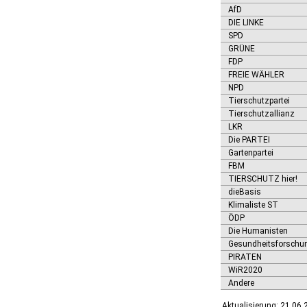
Ditfurt
AfD
Droyßig
DIE LINKE
Eckartsberga, Stadt
SPD
GRÜNE
Edersleben
FDP
Egeln, Stadt
FREIE WÄHLER
Eichstedt (Altmark)
NPD
Eilsleben
Tierschutzpartei
Eisleben, Lutherstadt
Tierschutzallianz
Elbe-Parey
LKR
Elsteraue
Die PARTEI
Erxleben
Gartenpartei
Falkenstein/Harz, Stadt
FBM
Farnstädt
TIERSCHUTZ hier!
Finne
dieBasis
Finneland
Klimaliste ST
Flechtingen
ÖDP
Freyburg (Unstrut), Stadt
Die Humanisten
Gardelegen, Hansestadt
Gesundheitsforschu
Genthin, Stadt
PIRATEN
Gerbstedt, Stadt
WiR2020
Giersleben
Andere
Gleina
Aktualisierung: 21.06