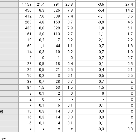
1 159
21,4
991
23,8
-3,6
27,4
450
8,3
326
7,8
-6,4
14,2
412
7,6
309
7,4
-1,1
8,5
263
4,8
153
3,7
-0,9
4,5
433
8,0
329
7,9
1,8
6,1
161
3,0
113
2,7
1,1
1,7
10
0,2
7
0,2
-2,1
2,2
60
1,1
44
1,1
-0,7
1,8
14
0,3
10
0,2
-0,7
1,0
2
0
1
0
-0,7
0,7
28
0,5
18
0,4
-0,1
0,5
26
0,5
21
0,5
0,4
0,1
10
0,2
3
0,1
-0,5
0,5
38
0,7
28
0,7
0,7
x
84
1,5
63
1,5
1,5
x
3
0,1
2
0
0
x
2
0
-
-
-
x
7
0,1
6
0,1
0,1
x
ng
18
0,3
14
0,3
0,3
x
15
0,3
14
0,3
0,3
x
5
0,1
4
0,1
0,1
x
x
x
x
x
-0,3
0,3
.2021