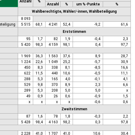
Anzahl
%
Anzahl
%
um %-Punkte
%
Wahlberechtigte, Wähler/-innen, Wahlbeteiligung
8 093
eteiligung
5 515
68,1
4 241
52,4
-9,2
61,6
Erststimmen
95
1,7
82
1,9
-0,4
2,3
5 420
98,3
4 159
98,1
0,4
97,7
1 969
36,3
1 563
37,6
8,9
28,7
1 224
22,6
1 049
25,2
-5,7
30,9
450
8,3
338
8,1
-8,5
16,6
622
11,5
440
10,6
-0,5
11,1
288
5,3
165
4,0
-0,1
4,1
529
9,8
370
8,9
2,3
6,6
289
5,3
208
5,0
5,0
x
49
0,9
26
0,6
-0,9
1,5
x
x
x
x
-0,6
0,6
Zweitstimmen
87
1,6
78
1,8
-0,3
2,2
5 428
98,4
4 163
98,2
0,3
97,8
2 228
41,0
1 707
41,0
10,6
30,4