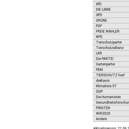
Ditfurt
AfD
Droyßig
DIE LINKE
Eckartsberga, Stadt
SPD
GRÜNE
Edersleben
FDP
Egeln, Stadt
FREIE WÄHLER
Eichstedt (Altmark)
NPD
Eilsleben
Tierschutzpartei
Eisleben, Lutherstadt
Tierschutzallianz
Elbe-Parey
LKR
Elsteraue
Die PARTEI
Erxleben
Gartenpartei
Falkenstein/Harz, Stadt
FBM
Farnstädt
TIERSCHUTZ hier!
Finne
dieBasis
Finneland
Klimaliste ST
Flechtingen
ÖDP
Freyburg (Unstrut), Stadt
Die Humanisten
Gardelegen, Hansestadt
Gesundheitsforschu
Genthin, Stadt
PIRATEN
Gerbstedt, Stadt
WiR2020
Giersleben
Andere
Gleina
Aktualisierung: 21.06