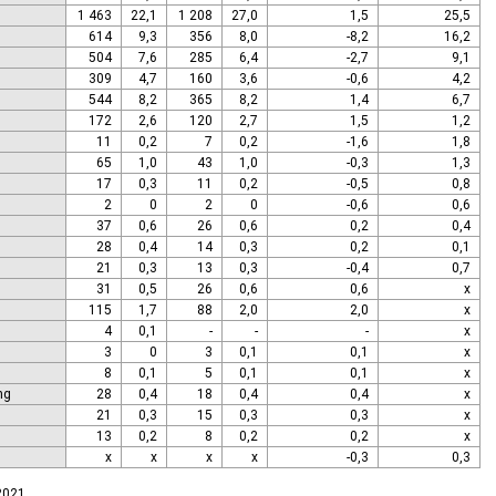
1 463
22,1
1 208
27,0
1,5
25,5
614
9,3
356
8,0
-8,2
16,2
504
7,6
285
6,4
-2,7
9,1
309
4,7
160
3,6
-0,6
4,2
544
8,2
365
8,2
1,4
6,7
172
2,6
120
2,7
1,5
1,2
11
0,2
7
0,2
-1,6
1,8
65
1,0
43
1,0
-0,3
1,3
17
0,3
11
0,2
-0,5
0,8
2
0
2
0
-0,6
0,6
37
0,6
26
0,6
0,2
0,4
28
0,4
14
0,3
0,2
0,1
21
0,3
13
0,3
-0,4
0,7
31
0,5
26
0,6
0,6
x
115
1,7
88
2,0
2,0
x
4
0,1
-
-
-
x
3
0
3
0,1
0,1
x
8
0,1
5
0,1
0,1
x
ng
28
0,4
18
0,4
0,4
x
21
0,3
15
0,3
0,3
x
13
0,2
8
0,2
0,2
x
x
x
x
x
-0,3
0,3
.2021