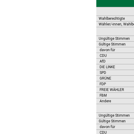
Bernburg (Saale), Stadt
Biederitz
Bismark (Altmark), Stadt
Bitterfeld-Wolfen, Stadt
Wahlberechtigte
Blankenburg (Harz), Stadt
Wähler/-innen, Wahlb
Blankenheim
Börde-Hakel
Ungültige Stimmen
Bördeaue
Gültige Stimmen
Bördeland
davon für
Borne
CDU
Bornstedt
AfD
Braunsbedra, Stadt
DIE LINKE
Brücken-Hackpfüffel
SPD
Bülstringen
GRÜNE
Burg, Stadt
FDP
Burgstall
FREIE WÄHLER
FBM
Calbe (Saale), Stadt
Andere
Calvörde
Colbitz
Coswig (Anhalt), Stadt
Ungültige Stimmen
Dähre
Gültige Stimmen
Dessau-Roßlau, Stadt
davon für
Diesdorf, Flecken
CDU