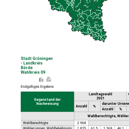
Coswig (Anhalt), Stadt
Dähre
Dessau-Roßlau, Stadt
Diesdorf, Flecken
Ditfurt
Droyßig
Eckartsberga, Stadt
Edersleben
Egeln, Stadt
Eichstedt (Altmark)
Stadt Gröningen
Eilsleben
- Landkreis
Eisleben, Lutherstadt
Börde
Wahlkreis 09
Elbe-Parey
Elsteraue
Erxleben
Endgültiges Ergebnis
Falkenstein/Harz, Stadt
Landtagswahl
Farnstädt
2021
Gegenstand der
Finne
Nachweisung
darunter Urnen
Anzahl
%
Finneland
Anzahl
%
Flechtingen
Wahlberechtigte, Wähler/
Freyburg (Unstrut), Stadt
Wahlberechtigte
2 968
Gardelegen, Hansestadt
Wähler/-innen, Wahlbeteiligung
1 825
61,5
1 369
46,1