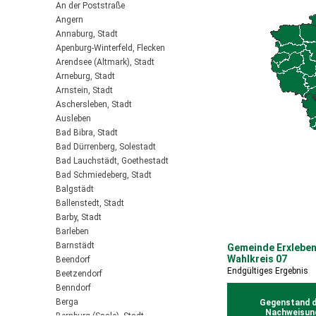
An der Poststraße
Angern
Annaburg, Stadt
Apenburg-Winterfeld, Flecken
Arendsee (Altmark), Stadt
Arneburg, Stadt
Arnstein, Stadt
Aschersleben, Stadt
Ausleben
Bad Bibra, Stadt
Bad Dürrenberg, Solestadt
Bad Lauchstädt, Goethestadt
Bad Schmiedeberg, Stadt
Balgstädt
Ballenstedt, Stadt
Barby, Stadt
Barleben
Barnstädt
Gemeinde Erxleben
Wahlkreis 07
Beendorf
Endgültiges Ergebnis
Beetzendorf
Benndorf
Berga
Gegenstand d
Nachweisun