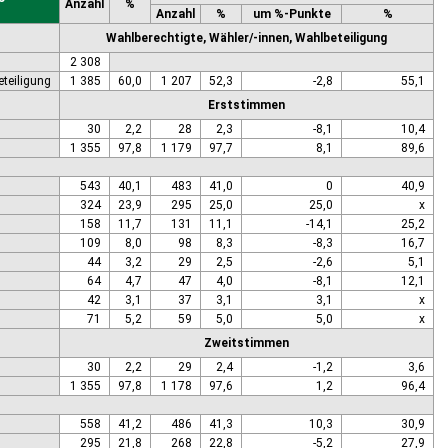
Anzahl
%
Anzahl
%
um %-Punkte
%
Wahlberechtigte, Wähler/-innen, Wahlbeteiligung
2 308
eteiligung
1 385
60,0
1 207
52,3
-2,8
55,1
Erststimmen
30
2,2
28
2,3
-8,1
10,4
1 355
97,8
1 179
97,7
8,1
89,6
543
40,1
483
41,0
0
40,9
324
23,9
295
25,0
25,0
x
158
11,7
131
11,1
-14,1
25,2
109
8,0
98
8,3
-8,3
16,7
44
3,2
29
2,5
-2,6
5,1
64
4,7
47
4,0
-8,1
12,1
42
3,1
37
3,1
3,1
x
71
5,2
59
5,0
5,0
x
Zweitstimmen
30
2,2
29
2,4
-1,2
3,6
1 355
97,8
1 178
97,6
1,2
96,4
558
41,2
486
41,3
10,3
30,9
295
21,8
268
22,8
-5,2
27,9