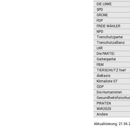
Ditfurt
DIE LINKE
Droyßig
SPD
Eckartsberga, Stadt
GRÜNE
FDP
Edersleben
FREIE WÄHLER
Egeln, Stadt
NPD
Eichstedt (Altmark)
Tierschutzpartei
Eilsleben
Tierschutzallianz
Eisleben, Lutherstadt
LKR
Elbe-Parey
Die PARTEI
Elsteraue
Gartenpartei
Erxleben
FBM
Falkenstein/Harz, Stadt
TIERSCHUTZ hier!
Farnstädt
dieBasis
Finne
Klimaliste ST
Finneland
ÖDP
Flechtingen
Die Humanisten
Freyburg (Unstrut), Stadt
Gesundheitsforschu
Gardelegen, Hansestadt
PIRATEN
Genthin, Stadt
WiR2020
Gerbstedt, Stadt
Andere
Giersleben
Aktualisierung: 21.06
Gleina