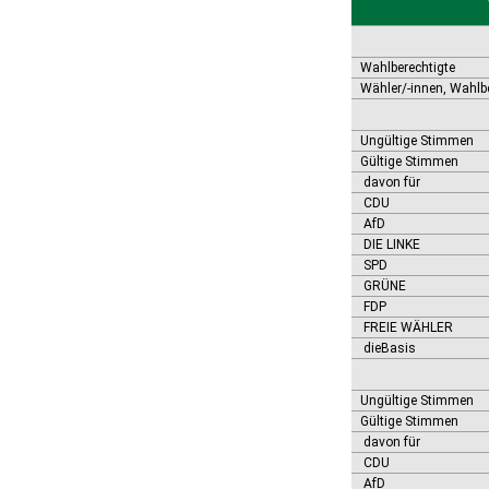
Bernburg (Saale), Stadt
Biederitz
Bismark (Altmark), Stadt
Bitterfeld-Wolfen, Stadt
Wahlberechtigte
Blankenburg (Harz), Stadt
Wähler/-innen, Wahlb
Blankenheim
Börde-Hakel
Ungültige Stimmen
Bördeaue
Gültige Stimmen
Bördeland
davon für
Borne
CDU
Bornstedt
AfD
Braunsbedra, Stadt
DIE LINKE
Brücken-Hackpfüffel
SPD
Bülstringen
GRÜNE
Burg, Stadt
FDP
Burgstall
FREIE WÄHLER
dieBasis
Calbe (Saale), Stadt
Calvörde
Colbitz
Ungültige Stimmen
Coswig (Anhalt), Stadt
Gültige Stimmen
Dähre
davon für
Dessau-Roßlau, Stadt
CDU
Diesdorf, Flecken
AfD