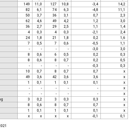
149
11,0
127
10,8
-3,4
14,2
82
6,1
74
6,3
-4,8
11,1
50
3,7
36
3,1
0,7
2,3
62
4,6
49
4,2
1,2
3,0
36
2,7
29
2,5
1,1
1,4
4
0,3
4
0,3
-2,1
2,4
24
1,8
21
1,8
0,2
1,6
7
0,5
7
0,6
-0,5
1,1
-
-
-
-
-3,0
3,0
8
0,6
6
0,5
0,2
0,3
8
0,6
8
0,7
0,2
0,5
-
-
-
-
-0,3
0,3
10
0,7
8
0,7
0,7
x
49
3,6
42
3,6
3,6
x
1
0,1
1
0,1
0,1
x
-
-
-
-
-
x
-
-
-
-
-
x
ng
3
0,2
3
0,3
0,3
x
8
0,6
8
0,7
0,7
x
1
0,1
1
0,1
0,1
x
x
x
x
x
-0,1
0,1
.2021