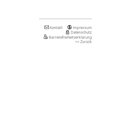
Klostermansfeld
Klötze, Stadt
Könnern, Stadt
Köthen (Anhalt), Stadt
Kretzschau
Kontakt
Impressum
Kroppenstedt, Stadt
Datenschutz
Barrierefreiheitserklärung
Kuhfelde
<< Zurück
Landsberg, Stadt
Lanitz-Hassel-Tal
Laucha an der Unstrut, Stadt
Leuna, Stadt
Loitsche-Heinrichsberg
Lützen, Stadt
Magdeburg, Landeshauptstadt
Mansfeld, Stadt
Meineweh
Merseburg, Stadt
Mertendorf
Möckern, Stadt
Molauer Land
Möser
Mücheln (Geiseltal), Stadt