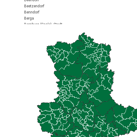
Beendorf
Beetzendorf
Benndorf
Berga
Bernburg (Saale), Stadt
Biederitz
Bismark (Altmark), Stadt
Bitterfeld-Wolfen, Stadt
Blankenburg (Harz), Stadt
Blankenheim
Börde-Hakel
Bördeaue
Bördeland
Borne
Bornstedt
Braunsbedra, Stadt
Brücken-Hackpfüffel
Bülstringen
Burg, Stadt
Burgstall
Calbe (Saale), Stadt
Calvörde
Colbitz