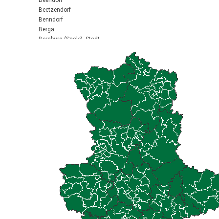
Beendorf
Beetzendorf
Benndorf
Berga
Bernburg (Saale), Stadt
Biederitz
Bismark (Altmark), Stadt
Bitterfeld-Wolfen, Stadt
Blankenburg (Harz), Stadt
Blankenheim
Börde-Hakel
Bördeaue
Bördeland
Borne
Bornstedt
Braunsbedra, Stadt
Brücken-Hackpfüffel
Bülstringen
Burg, Stadt
Burgstall
Calbe (Saale), Stadt
Calvörde
Colbitz