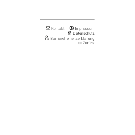
Klostermansfeld
Klötze, Stadt
Könnern, Stadt
Köthen (Anhalt), Stadt
Kretzschau
Kontakt
Impressum
Kroppenstedt, Stadt
Datenschutz
Barrierefreiheitserklärung
Kuhfelde
<< Zurück
Landsberg, Stadt
Lanitz-Hassel-Tal
Laucha an der Unstrut, Stadt
Leuna, Stadt
Loitsche-Heinrichsberg
Lützen, Stadt
Magdeburg, Landeshauptstadt
Mansfeld, Stadt
Meineweh
Merseburg, Stadt
Mertendorf
Möckern, Stadt
Molauer Land
Möser
Mücheln (Geiseltal), Stadt