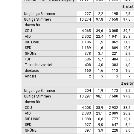
Genthin, Stadt
Ersts
Gerbstedt, Stadt
Giersleben
Ungültige Stimmen
227
2,2
195
2,5
Gleina
Gültige Stimmen
10 274
97,8
7 658
97,5
Goldbeck
davon für
CDU
4 065
39,6
3 005
39,2
Gommern, Stadt
AfD
2 302
22,4
1 941
25,3
Goseck
DIE LINKE
1 186
11,5
862
11,3
Gräfenhainichen, Stadt
SPD
1 189
11,6
809
10,6
Gröningen, Stadt
GRÜNE
378
3,7
221
2,9
Groß Quenstedt
FDP
586
5,7
404
5,3
Güsten, Stadt
Tierschutzpartei
408
4,0
303
4,0
Gutenborn
dieBasis
160
1,6
113
1,5
Halberstadt, Stadt
Andere
x
x
x
x
Haldensleben, Stadt
Zweits
Halle (Saale), Stadt
Ungültige Stimmen
204
1,9
173
2,2
Harbke
Gültige Stimmen
10 297
98,1
7 680
97,8
Harsleben
davon für
Harzgerode, Stadt
CDU
4 008
38,9
2 932
38,2
Hassel
AfD
2 383
23,1
2 009
26,2
Havelberg, Hansestadt
DIE LINKE
1 088
10,6
777
10,1
Hecklingen, Stadt
SPD
927
9,0
647
8,4
Hedersleben
GRÜNE
397
3,9
228
3,0
Helbra