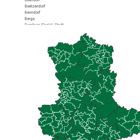
Beendorf
Beetzendorf
Benndorf
Berga
Bernburg (Saale), Stadt
Biederitz
Bismark (Altmark), Stadt
Bitterfeld-Wolfen, Stadt
Blankenburg (Harz), Stadt
Blankenheim
Börde-Hakel
Bördeaue
Bördeland
Borne
Bornstedt
Braunsbedra, Stadt
Brücken-Hackpfüffel
Bülstringen
Burg, Stadt
Burgstall
Calbe (Saale), Stadt
Calvörde
Colbitz