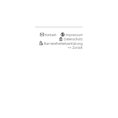
Klostermansfeld
Klötze, Stadt
Könnern, Stadt
Köthen (Anhalt), Stadt
Kretzschau
Kroppenstedt, Stadt
Kuhfelde
Kontakt
Impressum
Landsberg, Stadt
Datenschutz
Barrierefreiheitserklärung
Lanitz-Hassel-Tal
<< Zurück
Laucha an der Unstrut, Stadt
Leuna, Stadt
Loitsche-Heinrichsberg
Lützen, Stadt
Magdeburg, Landeshauptstadt
Mansfeld, Stadt
Meineweh
Merseburg, Stadt
Mertendorf
Möckern, Stadt
Molauer Land
Möser
Mücheln (Geiseltal), Stadt