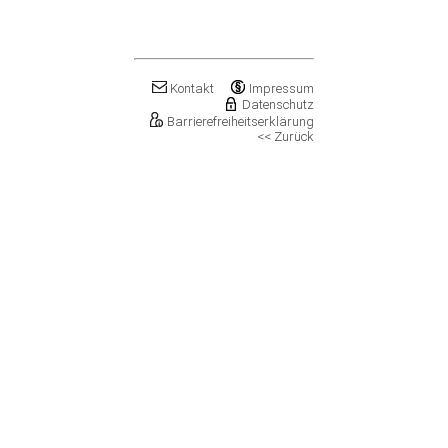
Klostermansfeld
Klötze, Stadt
Könnern, Stadt
Köthen (Anhalt), Stadt
Kontakt
Impressum
Kretzschau
Datenschutz
Kroppenstedt, Stadt
Barrierefreiheitserklärung
Kuhfelde
<< Zurück
Landsberg, Stadt
Lanitz-Hassel-Tal
Laucha an der Unstrut, Stadt
Leuna, Stadt
Loitsche-Heinrichsberg
Lützen, Stadt
Magdeburg, Landeshauptstadt
Mansfeld, Stadt
Meineweh
Merseburg, Stadt
Mertendorf
Möckern, Stadt
Molauer Land
Möser
Mücheln (Geiseltal), Stadt