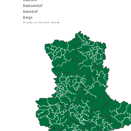
Beendorf
Beetzendorf
Benndorf
Berga
Bernburg (Saale), Stadt
Biederitz
Bismark (Altmark), Stadt
Bitterfeld-Wolfen, Stadt
Blankenburg (Harz), Stadt
Blankenheim
Börde-Hakel
Bördeaue
Bördeland
Borne
Bornstedt
Braunsbedra, Stadt
Brücken-Hackpfüffel
Bülstringen
Burg, Stadt
Burgstall
Calbe (Saale), Stadt
Calvörde
Colbitz