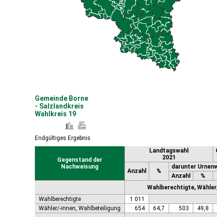
Coswig (Anhalt), Stadt
Dähre
Dessau-Roßlau, Stadt
Diesdorf, Flecken
Ditfurt
Droyßig
Eckartsberga, Stadt
Edersleben
Egeln, Stadt
Eichstedt (Altmark)
Gemeinde Borne
Eilsleben
- Salzlandkreis
Eisleben, Lutherstadt
Wahlkreis 19
Elbe-Parey
Elsteraue
Endgültiges Ergebnis
Erxleben
Landtagswahl
Falkenstein/Harz, Stadt
2021
Gegenstand der
Farnstädt
Nachweisung
darunter Urnen
Finne
Anzahl
%
Anzahl
%
Finneland
Wahlberechtigte, Wähler/
Flechtingen
Wahlberechtigte
1 011
Freyburg (Unstrut), Stadt
Wähler/-innen, Wahlbeteiligung
654
64,7
503
49,8
Gardelegen, Hansestadt