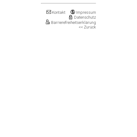
Klostermansfeld
Klötze, Stadt
Kontakt
Impressum
Könnern, Stadt
Datenschutz
Köthen (Anhalt), Stadt
Barrierefreiheitserklärung
<< Zurück
Kretzschau
Kroppenstedt, Stadt
Kuhfelde
Landsberg, Stadt
Lanitz-Hassel-Tal
Laucha an der Unstrut, Stadt
Leuna, Stadt
Loitsche-Heinrichsberg
Lützen, Stadt
Magdeburg, Landeshauptstadt
Mansfeld, Stadt
Meineweh
Merseburg, Stadt
Mertendorf
Möckern, Stadt
Molauer Land
Möser
Mücheln (Geiseltal), Stadt