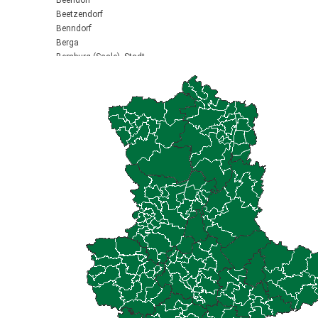
Beendorf
Beetzendorf
Benndorf
Berga
Bernburg (Saale), Stadt
Biederitz
Bismark (Altmark), Stadt
Bitterfeld-Wolfen, Stadt
Blankenburg (Harz), Stadt
Blankenheim
Börde-Hakel
Bördeaue
Bördeland
Borne
Bornstedt
Braunsbedra, Stadt
Brücken-Hackpfüffel
Bülstringen
Burg, Stadt
Burgstall
Calbe (Saale), Stadt
Calvörde
Colbitz