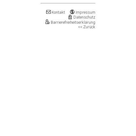
Klostermansfeld
Klötze, Stadt
Kontakt
Impressum
Könnern, Stadt
Datenschutz
Köthen (Anhalt), Stadt
Barrierefreiheitserklärung
<< Zurück
Kretzschau
Kroppenstedt, Stadt
Kuhfelde
Landsberg, Stadt
Lanitz-Hassel-Tal
Laucha an der Unstrut, Stadt
Leuna, Stadt
Loitsche-Heinrichsberg
Lützen, Stadt
Magdeburg, Landeshauptstadt
Mansfeld, Stadt
Meineweh
Merseburg, Stadt
Mertendorf
Möckern, Stadt
Molauer Land
Möser
Mücheln (Geiseltal), Stadt