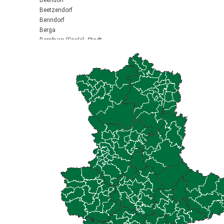
Beendorf
Beetzendorf
Benndorf
Berga
Bernburg (Saale), Stadt
Biederitz
Bismark (Altmark), Stadt
Bitterfeld-Wolfen, Stadt
Blankenburg (Harz), Stadt
Blankenheim
Börde-Hakel
Bördeaue
Bördeland
Borne
Bornstedt
Braunsbedra, Stadt
Brücken-Hackpfüffel
Bülstringen
Burg, Stadt
Burgstall
Calbe (Saale), Stadt
Calvörde
Colbitz