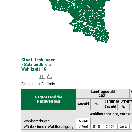
Coswig (Anhalt), Stadt
Dähre
Dessau-Roßlau, Stadt
Diesdorf, Flecken
Ditfurt
Droyßig
Eckartsberga, Stadt
Edersleben
Egeln, Stadt
Eichstedt (Altmark)
Stadt Hecklingen
Eilsleben
- Salzlandkreis
Eisleben, Lutherstadt
Wahlkreis 19
Elbe-Parey
Elsteraue
Endgültiges Ergebnis
Erxleben
Landtagswahl
Falkenstein/Harz, Stadt
2021
Gegenstand der
Farnstädt
Nachweisung
darunter Urnen
Finne
Anzahl
%
Anzahl
%
Finneland
Wahlberechtigte, Wähler/
Flechtingen
Wahlberechtigte
5 760
Freyburg (Unstrut), Stadt
Wähler/-innen, Wahlbeteiligung
2 966
51,5
2 121
36,8
Gardelegen, Hansestadt