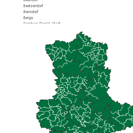
Beendorf
Beetzendorf
Benndorf
Berga
Bernburg (Saale), Stadt
Biederitz
Bismark (Altmark), Stadt
Bitterfeld-Wolfen, Stadt
Blankenburg (Harz), Stadt
Blankenheim
Börde-Hakel
Bördeaue
Bördeland
Borne
Bornstedt
Braunsbedra, Stadt
Brücken-Hackpfüffel
Bülstringen
Burg, Stadt
Burgstall
Calbe (Saale), Stadt
Calvörde
Colbitz