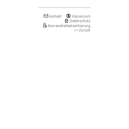
Klostermansfeld
Klötze, Stadt
Könnern, Stadt
Kontakt
Impressum
Köthen (Anhalt), Stadt
Datenschutz
Kretzschau
Barrierefreiheitserklärung
<< Zurück
Kroppenstedt, Stadt
Kuhfelde
Landsberg, Stadt
Lanitz-Hassel-Tal
Laucha an der Unstrut, Stadt
Leuna, Stadt
Loitsche-Heinrichsberg
Lützen, Stadt
Magdeburg, Landeshauptstadt
Mansfeld, Stadt
Meineweh
Merseburg, Stadt
Mertendorf
Möckern, Stadt
Molauer Land
Möser
Mücheln (Geiseltal), Stadt