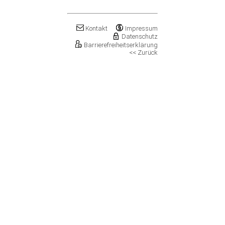
Klostermansfeld
Klötze, Stadt
Könnern, Stadt
Kontakt
Impressum
Köthen (Anhalt), Stadt
Datenschutz
Kretzschau
Barrierefreiheitserklärung
<< Zurück
Kroppenstedt, Stadt
Kuhfelde
Landsberg, Stadt
Lanitz-Hassel-Tal
Laucha an der Unstrut, Stadt
Leuna, Stadt
Loitsche-Heinrichsberg
Lützen, Stadt
Magdeburg, Landeshauptstadt
Mansfeld, Stadt
Meineweh
Merseburg, Stadt
Mertendorf
Möckern, Stadt
Molauer Land
Möser
Mücheln (Geiseltal), Stadt