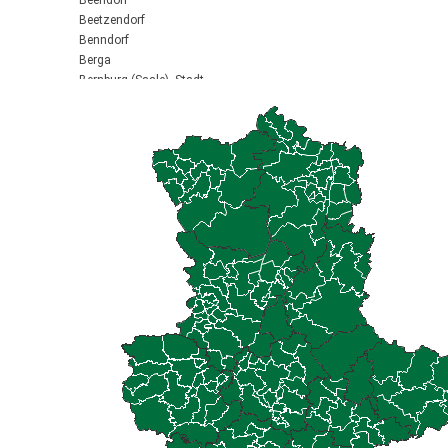
Beendorf
Beetzendorf
Benndorf
Berga
Bernburg (Saale), Stadt
Biederitz
Bismark (Altmark), Stadt
Bitterfeld-Wolfen, Stadt
Blankenburg (Harz), Stadt
Blankenheim
Börde-Hakel
Bördeaue
Bördeland
Borne
Bornstedt
Braunsbedra, Stadt
Brücken-Hackpfüffel
Bülstringen
Burg, Stadt
Burgstall
Calbe (Saale), Stadt
Calvörde
Colbitz