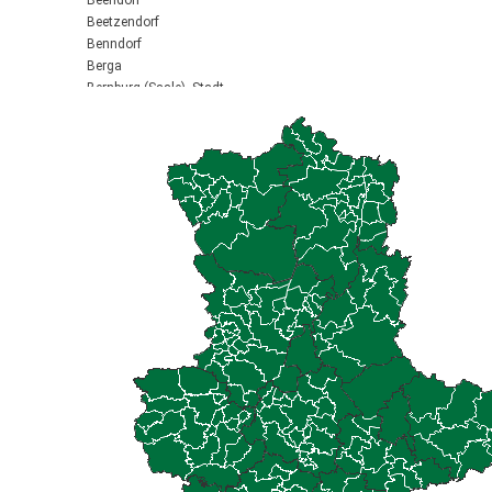
Beendorf
Beetzendorf
Benndorf
Berga
Bernburg (Saale), Stadt
Biederitz
Bismark (Altmark), Stadt
Bitterfeld-Wolfen, Stadt
Blankenburg (Harz), Stadt
Blankenheim
Börde-Hakel
Bördeaue
Bördeland
Borne
Bornstedt
Braunsbedra, Stadt
Brücken-Hackpfüffel
Bülstringen
Burg, Stadt
Burgstall
Calbe (Saale), Stadt
Calvörde
Colbitz