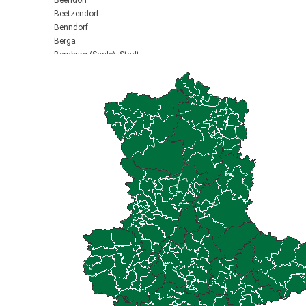
Beendorf
Beetzendorf
Benndorf
Berga
Bernburg (Saale), Stadt
Biederitz
Bismark (Altmark), Stadt
Bitterfeld-Wolfen, Stadt
Blankenburg (Harz), Stadt
Blankenheim
Börde-Hakel
Bördeaue
Bördeland
Borne
Bornstedt
Braunsbedra, Stadt
Brücken-Hackpfüffel
Bülstringen
Burg, Stadt
Burgstall
Calbe (Saale), Stadt
Calvörde
Colbitz