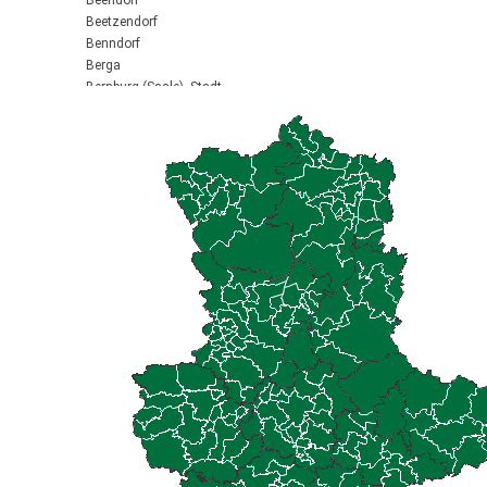
Beendorf
Beetzendorf
Benndorf
Berga
Bernburg (Saale), Stadt
Biederitz
Bismark (Altmark), Stadt
Bitterfeld-Wolfen, Stadt
Blankenburg (Harz), Stadt
Blankenheim
Börde-Hakel
Bördeaue
Bördeland
Borne
Bornstedt
Braunsbedra, Stadt
Brücken-Hackpfüffel
Bülstringen
Burg, Stadt
Burgstall
Calbe (Saale), Stadt
Calvörde
Colbitz