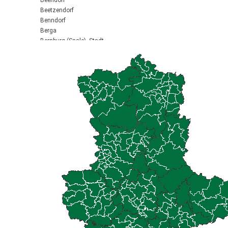
Beendorf
Beetzendorf
Benndorf
Berga
Bernburg (Saale), Stadt
Biederitz
Bismark (Altmark), Stadt
Bitterfeld-Wolfen, Stadt
Blankenburg (Harz), Stadt
Blankenheim
Börde-Hakel
Bördeaue
Bördeland
Borne
Bornstedt
Braunsbedra, Stadt
Brücken-Hackpfüffel
Bülstringen
Burg, Stadt
Burgstall
Calbe (Saale), Stadt
Calvörde
Colbitz