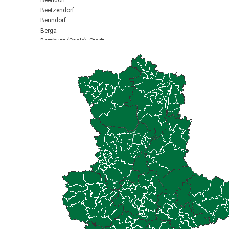
Beendorf
Beetzendorf
Benndorf
Berga
Bernburg (Saale), Stadt
Biederitz
Bismark (Altmark), Stadt
Bitterfeld-Wolfen, Stadt
Blankenburg (Harz), Stadt
Blankenheim
Börde-Hakel
Bördeaue
Bördeland
Borne
Bornstedt
Braunsbedra, Stadt
Brücken-Hackpfüffel
Bülstringen
Burg, Stadt
Burgstall
Calbe (Saale), Stadt
Calvörde
Colbitz