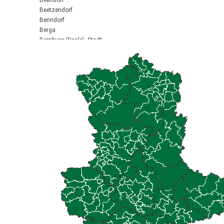
Beendorf
Beetzendorf
Benndorf
Berga
Bernburg (Saale), Stadt
Biederitz
Bismark (Altmark), Stadt
Bitterfeld-Wolfen, Stadt
Blankenburg (Harz), Stadt
Blankenheim
Börde-Hakel
Bördeaue
Bördeland
Borne
Bornstedt
Braunsbedra, Stadt
Brücken-Hackpfüffel
Bülstringen
Burg, Stadt
Burgstall
Calbe (Saale), Stadt
Calvörde
Colbitz