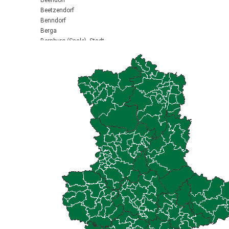
Beendorf
Beetzendorf
Benndorf
Berga
Bernburg (Saale), Stadt
Biederitz
Bismark (Altmark), Stadt
Bitterfeld-Wolfen, Stadt
Blankenburg (Harz), Stadt
Blankenheim
Börde-Hakel
Bördeaue
Bördeland
Borne
Bornstedt
Braunsbedra, Stadt
Brücken-Hackpfüffel
Bülstringen
Burg, Stadt
Burgstall
Calbe (Saale), Stadt
Calvörde
Colbitz