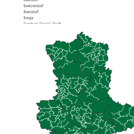
Beendorf
Beetzendorf
Benndorf
Berga
Bernburg (Saale), Stadt
Biederitz
Bismark (Altmark), Stadt
Bitterfeld-Wolfen, Stadt
Blankenburg (Harz), Stadt
Blankenheim
Börde-Hakel
Bördeaue
Bördeland
Borne
Bornstedt
Braunsbedra, Stadt
Brücken-Hackpfüffel
Bülstringen
Burg, Stadt
Burgstall
Calbe (Saale), Stadt
Calvörde
Colbitz