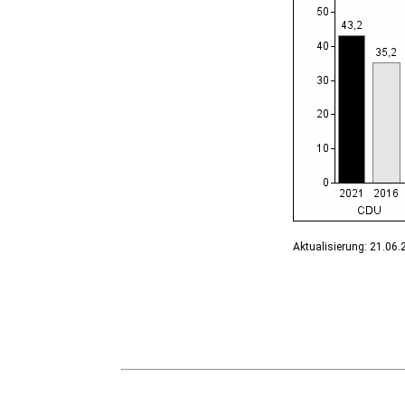
Bernburg (Saale), Stadt
Biederitz
Bismark (Altmark), Stadt
Bitterfeld-Wolfen, Stadt
Blankenburg (Harz), Stadt
Blankenheim
Börde-Hakel
Bördeaue
Bördeland
Borne
Bornstedt
Braunsbedra, Stadt
Brücken-Hackpfüffel
Bülstringen
Aktualisierung: 21.06
Burg, Stadt
Burgstall
Calbe (Saale), Stadt
Calvörde
Colbitz
Coswig (Anhalt), Stadt
Dähre
Dessau-Roßlau, Stadt
Diesdorf, Flecken