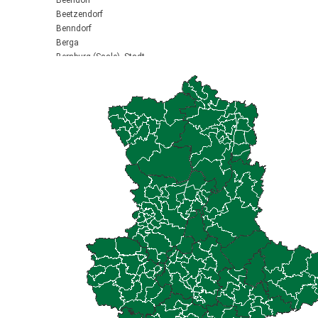
Beendorf
Beetzendorf
Benndorf
Berga
Bernburg (Saale), Stadt
Biederitz
Bismark (Altmark), Stadt
Bitterfeld-Wolfen, Stadt
Blankenburg (Harz), Stadt
Blankenheim
Börde-Hakel
Bördeaue
Bördeland
Borne
Bornstedt
Braunsbedra, Stadt
Brücken-Hackpfüffel
Bülstringen
Burg, Stadt
Burgstall
Calbe (Saale), Stadt
Calvörde
Colbitz