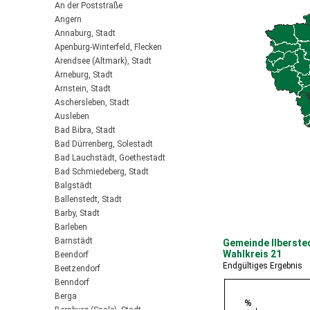
An der Poststraße
Angern
Annaburg, Stadt
Apenburg-Winterfeld, Flecken
Arendsee (Altmark), Stadt
Arneburg, Stadt
Arnstein, Stadt
Aschersleben, Stadt
Ausleben
Bad Bibra, Stadt
Bad Dürrenberg, Solestadt
Bad Lauchstädt, Goethestadt
Bad Schmiedeberg, Stadt
Balgstädt
Ballenstedt, Stadt
Barby, Stadt
Barleben
Barnstädt
Gemeinde Ilbersted
Wahlkreis 21
Beendorf
Endgültiges Ergebnis
Beetzendorf
Benndorf
Berga