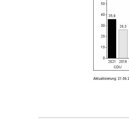
Bernburg (Saale), Stadt
Biederitz
Bismark (Altmark), Stadt
Bitterfeld-Wolfen, Stadt
Blankenburg (Harz), Stadt
Blankenheim
Börde-Hakel
Bördeaue
Bördeland
Borne
Bornstedt
Braunsbedra, Stadt
Brücken-Hackpfüffel
Bülstringen
Aktualisierung: 21.06
Burg, Stadt
Burgstall
Calbe (Saale), Stadt
Calvörde
Colbitz
Coswig (Anhalt), Stadt
Dähre
Dessau-Roßlau, Stadt
Diesdorf, Flecken