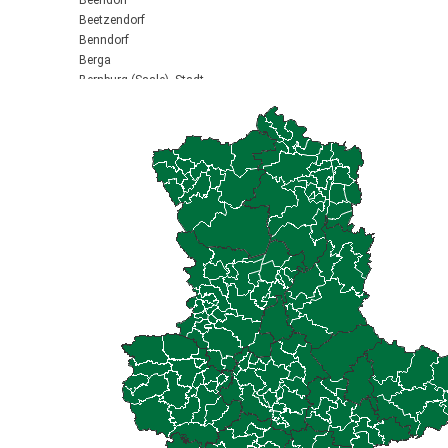
Beendorf
Beetzendorf
Benndorf
Berga
Bernburg (Saale), Stadt
Biederitz
Bismark (Altmark), Stadt
Bitterfeld-Wolfen, Stadt
Blankenburg (Harz), Stadt
Blankenheim
Börde-Hakel
Bördeaue
Bördeland
Borne
Bornstedt
Braunsbedra, Stadt
Brücken-Hackpfüffel
Bülstringen
Burg, Stadt
Burgstall
Calbe (Saale), Stadt
Calvörde
Colbitz