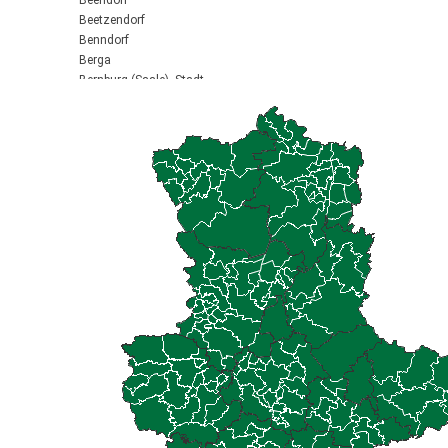
Beendorf
Beetzendorf
Benndorf
Berga
Bernburg (Saale), Stadt
Biederitz
Bismark (Altmark), Stadt
Bitterfeld-Wolfen, Stadt
Blankenburg (Harz), Stadt
Blankenheim
Börde-Hakel
Bördeaue
Bördeland
Borne
Bornstedt
Braunsbedra, Stadt
Brücken-Hackpfüffel
Bülstringen
Burg, Stadt
Burgstall
Calbe (Saale), Stadt
Calvörde
Colbitz