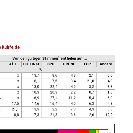
e Kuhfelde
1
Von den gültigen Stimmen
entfielen auf ...
AfD
DIE LINKE
SPD
GRÜNE
FDP
Andere
%
3
x
13,7
8,6
4,8
2,1
6,6
0
x
8,1
17,5
3,4
21,0
4,0
0
x
13,0
22,4
4,0
3,2
3,3
3
x
10,3
20,3
2,2
0,7
1,3
4
x
6,9
27,1
11,2
5,4
6,0
8
17,5
14,6
16,4
4,0
6,3
4,3
2
21,1
13,3
12,2
7,3
4,3
6,6
5
8,8
17,3
21,3
3,6
2,6
12,9