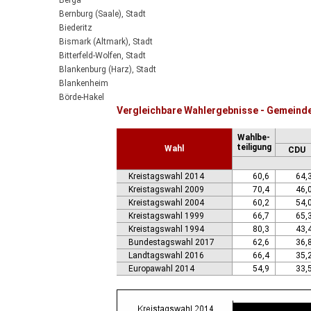
Berga
Bernburg (Saale), Stadt
Biederitz
Bismark (Altmark), Stadt
Bitterfeld-Wolfen, Stadt
Blankenburg (Harz), Stadt
Blankenheim
Börde-Hakel
Vergleichbare Wahlergebnisse - Gemeind
Bördeaue
Bördeland
Wahlbe-
Borne
teiligung
Wahl
CDU
Bornstedt
Braunsbedra, Stadt
Kreistagswahl 2014
60,6
64,
Brücken-Hackpfüffel
Kreistagswahl 2009
70,4
46,
Bülstringen
Kreistagswahl 2004
60,2
54,
Burg, Stadt
Kreistagswahl 1999
66,7
65,
Burgstall
Kreistagswahl 1994
80,3
43,
Calbe (Saale), Stadt
Bundestagswahl 2017
62,6
36,
Calvörde
Landtagswahl 2016
66,4
35,
Colbitz
Europawahl 2014
54,9
33,
Coswig (Anhalt), Stadt
Dähre
Dessau-Roßlau, Stadt