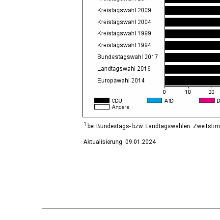
Diesdorf, Flecken
Ditfurt
Droyßig
Eckartsberga, Stadt
Edersleben
Egeln, Stadt
Eichstedt (Altmark)
Eilsleben
Eisleben, Lutherstadt
Elbe-Parey
Elsteraue
Erxleben
Falkenstein/Harz, Stadt
1
bei Bundestags- bzw. Landtagswahlen: Zweitsti
Farnstädt
Aktualisierung: 09.01.2024
Finne
Finneland
Flechtingen
Freyburg (Unstrut), Stadt
Gardelegen, Hansestadt
Genthin, Stadt
Gerbstedt, Stadt
Giersleben