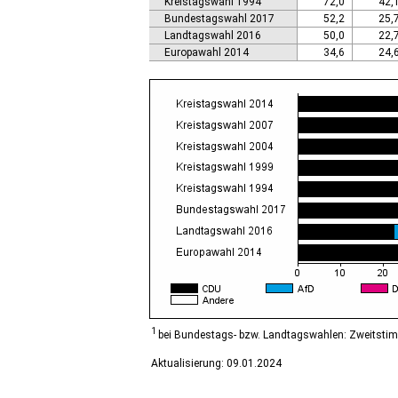
Kreistagswahl 1994
72,0
42,
Calbe (Saale), Stadt
Bundestagswahl 2017
52,2
25,
Calvörde
Landtagswahl 2016
50,0
22,
Colbitz
Europawahl 2014
34,6
24,
Coswig (Anhalt), Stadt
Dähre
Dessau-Roßlau, Stadt
Diesdorf, Flecken
Ditfurt
Droyßig
Eckartsberga, Stadt
Edersleben
Egeln, Stadt
Eichstedt (Altmark)
Eilsleben
Eisleben, Lutherstadt
Elbe-Parey
Elsteraue
Erxleben
Falkenstein/Harz, Stadt
1
bei Bundestags- bzw. Landtagswahlen: Zweitsti
Farnstädt
Aktualisierung: 09.01.2024
Finne
Finneland