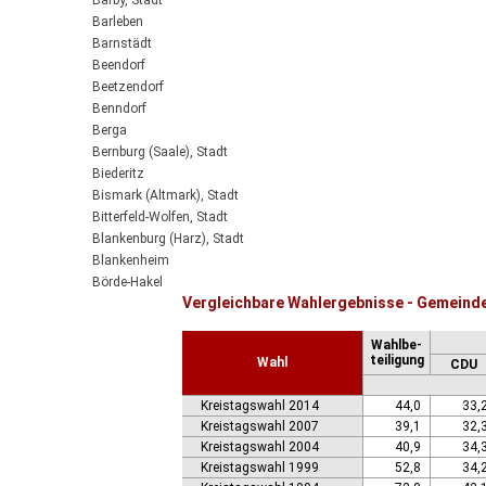
Barby, Stadt
Barleben
Barnstädt
Beendorf
Beetzendorf
Benndorf
Berga
Bernburg (Saale), Stadt
Biederitz
Bismark (Altmark), Stadt
Bitterfeld-Wolfen, Stadt
Blankenburg (Harz), Stadt
Blankenheim
Börde-Hakel
Vergleichbare Wahlergebnisse - Gemeinde
Bördeaue
Bördeland
Wahlbe-
Borne
teiligung
Wahl
CDU
Bornstedt
Braunsbedra, Stadt
Kreistagswahl 2014
44,0
33,
Brücken-Hackpfüffel
Kreistagswahl 2007
39,1
32,
Bülstringen
Kreistagswahl 2004
40,9
34,
Burg, Stadt
Kreistagswahl 1999
52,8
34,
Burgstall