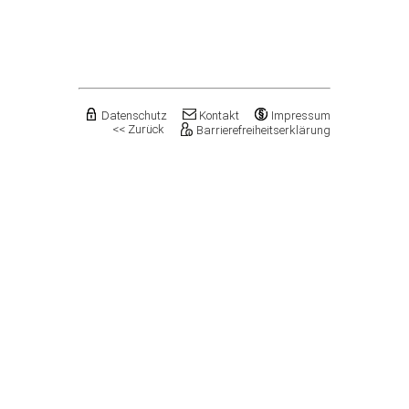
Flechtingen
Freyburg (Unstrut), Stadt
Gardelegen, Hansestadt
Genthin, Stadt
Gerbstedt, Stadt
Giersleben
Gleina
Datenschutz
Kontakt
Impressum
<< Zurück
Barrierefreiheitserklärung
Goldbeck
Gommern, Stadt
Goseck
Gräfenhainichen, Stadt
Gröningen, Stadt
Groß Quenstedt
Güsten, Stadt
Gutenborn
Halberstadt, Stadt
Haldensleben, Stadt
Halle (Saale), Stadt
Harbke
Harsleben
Harzgerode, Stadt
Hassel
Havelberg, Hansestadt