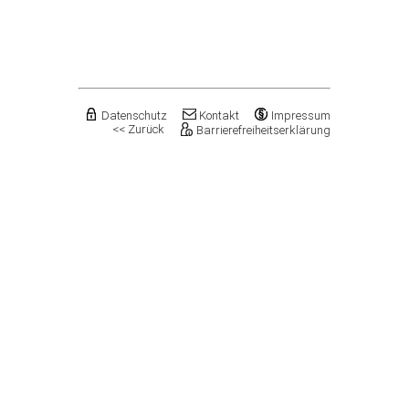
Flechtingen
Freyburg (Unstrut), Stadt
Gardelegen, Hansestadt
Genthin, Stadt
Gerbstedt, Stadt
Giersleben
Gleina
Datenschutz
Kontakt
Impressum
<< Zurück
Barrierefreiheitserklärung
Goldbeck
Gommern, Stadt
Goseck
Gräfenhainichen, Stadt
Gröningen, Stadt
Groß Quenstedt
Güsten, Stadt
Gutenborn
Halberstadt, Stadt
Haldensleben, Stadt
Halle (Saale), Stadt
Harbke
Harsleben
Harzgerode, Stadt
Hassel
Havelberg, Hansestadt