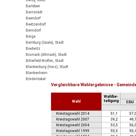
Barby, Stadt
Barleben
Barnstädt
Beendorf
Beetzendorf
Benndorf
Berga
Bernburg (Saale), Stadt
Biederitz
Bismark (Altmark), Stadt
Bitterfeld-Wolfen, Stadt
Blankenburg (Harz), Stadt
Blankenheim
Börde-Hakel
Vergleichbare Wahlergebnisse - Gemeind
Bördeaue
Bördeland
Wahlbe-
Borne
teiligung
Wahl
CDU
Bornstedt
Braunsbedra, Stadt
Kreistagswahl 2014
51,1
57,
Brücken-Hackpfüffel
Kreistagswahl 2007
39,2
49,
Bülstringen
Kreistagswahl 2004
53,5
56,
Burg, Stadt
Kreistagswahl 1999
55,5
50,
Burgstall