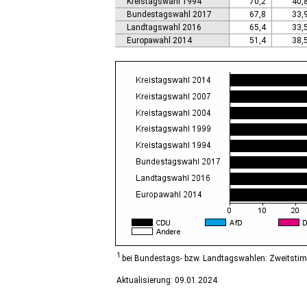
Kreistagswahl 1994
70,2
40,
Calbe (Saale), Stadt
Bundestagswahl 2017
67,8
33,
Calvörde
Landtagswahl 2016
65,4
33,
Colbitz
Europawahl 2014
51,4
38,
Coswig (Anhalt), Stadt
Dähre
Dessau-Roßlau, Stadt
Diesdorf, Flecken
Ditfurt
Droyßig
Eckartsberga, Stadt
Edersleben
Egeln, Stadt
Eichstedt (Altmark)
Eilsleben
Eisleben, Lutherstadt
Elbe-Parey
Elsteraue
Erxleben
Falkenstein/Harz, Stadt
1
bei Bundestags- bzw. Landtagswahlen: Zweitsti
Farnstädt
Aktualisierung: 09.01.2024
Finne
Finneland