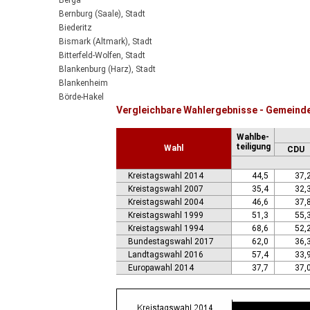
Berga
Bernburg (Saale), Stadt
Biederitz
Bismark (Altmark), Stadt
Bitterfeld-Wolfen, Stadt
Blankenburg (Harz), Stadt
Blankenheim
Börde-Hakel
Vergleichbare Wahlergebnisse - Gemeind
Bördeaue
Bördeland
Wahlbe-
Borne
teiligung
Wahl
CDU
Bornstedt
Braunsbedra, Stadt
Kreistagswahl 2014
44,5
37,
Brücken-Hackpfüffel
Kreistagswahl 2007
35,4
32,
Bülstringen
Kreistagswahl 2004
46,6
37,
Burg, Stadt
Kreistagswahl 1999
51,3
55,
Burgstall
Kreistagswahl 1994
68,6
52,
Calbe (Saale), Stadt
Bundestagswahl 2017
62,0
36,
Calvörde
Landtagswahl 2016
57,4
33,
Colbitz
Europawahl 2014
37,7
37,
Coswig (Anhalt), Stadt
Dähre
Dessau-Roßlau, Stadt