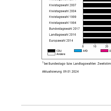
Diesdorf, Flecken
Ditfurt
Droyßig
Eckartsberga, Stadt
Edersleben
Egeln, Stadt
Eichstedt (Altmark)
Eilsleben
Eisleben, Lutherstadt
Elbe-Parey
Elsteraue
Erxleben
Falkenstein/Harz, Stadt
1
bei Bundestags- bzw. Landtagswahlen: Zweitsti
Farnstädt
Aktualisierung: 09.01.2024
Finne
Finneland
Flechtingen
Freyburg (Unstrut), Stadt
Gardelegen, Hansestadt
Genthin, Stadt
Gerbstedt, Stadt
Giersleben