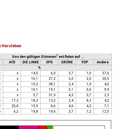
e Harsleben
1
Von den gültigen Stimmen
entfielen auf ...
AfD
DIE LINKE
SPD
GRÜNE
FDP
Andere
%
2
x
14,5
6,0
3,7
1,0
37,6
3
x
16,1
27,2
2,0
2,0
20,5
8
x
15,2
38,1
2,4
1,9
4,6
3
x
10,1
19,1
5,1
0,5
9,9
2
x
5,7
31,9
4,3
3,7
2,3
3
17,3
18,3
13,2
2,4
8,3
4,2
9
25,8
15,9
8,6
4,5
4,3
7,1
0
6,2
19,8
19,6
3,7
1,2
12,5