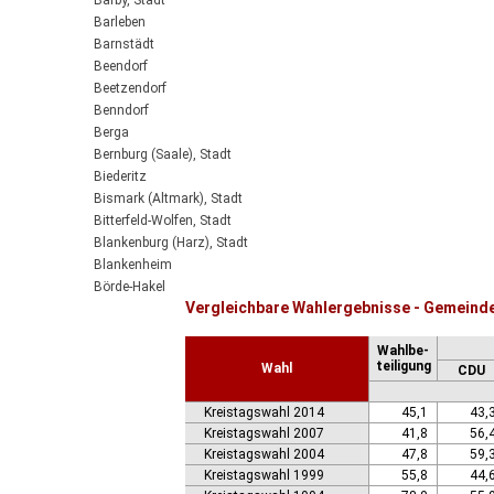
Barby, Stadt
Barleben
Barnstädt
Beendorf
Beetzendorf
Benndorf
Berga
Bernburg (Saale), Stadt
Biederitz
Bismark (Altmark), Stadt
Bitterfeld-Wolfen, Stadt
Blankenburg (Harz), Stadt
Blankenheim
Börde-Hakel
Vergleichbare Wahlergebnisse - Gemeind
Bördeaue
Bördeland
Wahlbe-
Borne
teiligung
Wahl
CDU
Bornstedt
Braunsbedra, Stadt
Kreistagswahl 2014
45,1
43,
Brücken-Hackpfüffel
Kreistagswahl 2007
41,8
56,
Bülstringen
Kreistagswahl 2004
47,8
59,
Burg, Stadt
Kreistagswahl 1999
55,8
44,
Burgstall