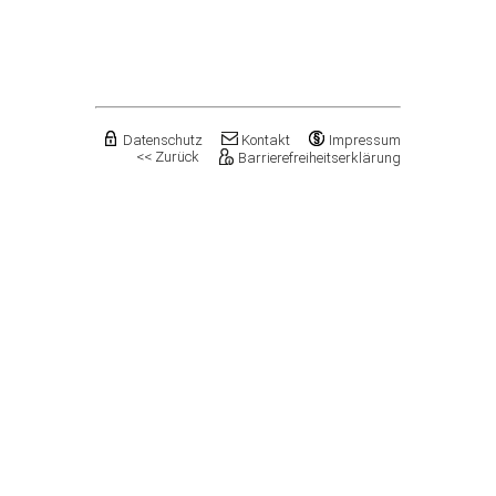
Flechtingen
Freyburg (Unstrut), Stadt
Gardelegen, Hansestadt
Genthin, Stadt
Gerbstedt, Stadt
Giersleben
Gleina
Datenschutz
Kontakt
Impressum
<< Zurück
Barrierefreiheitserklärung
Goldbeck
Gommern, Stadt
Goseck
Gräfenhainichen, Stadt
Gröningen, Stadt
Groß Quenstedt
Güsten, Stadt
Gutenborn
Halberstadt, Stadt
Haldensleben, Stadt
Halle (Saale), Stadt
Harbke
Harsleben
Harzgerode, Stadt
Hassel
Havelberg, Hansestadt