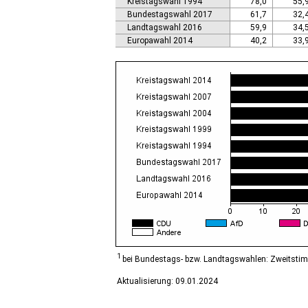
Kreistagswahl 1994
78,0
55,
Calbe (Saale), Stadt
Bundestagswahl 2017
61,7
32,
Calvörde
Landtagswahl 2016
59,9
34,
Colbitz
Europawahl 2014
40,2
33,
Coswig (Anhalt), Stadt
Dähre
Dessau-Roßlau, Stadt
Diesdorf, Flecken
Ditfurt
Droyßig
Eckartsberga, Stadt
Edersleben
Egeln, Stadt
Eichstedt (Altmark)
Eilsleben
Eisleben, Lutherstadt
Elbe-Parey
Elsteraue
Erxleben
Falkenstein/Harz, Stadt
1
bei Bundestags- bzw. Landtagswahlen: Zweitsti
Farnstädt
Aktualisierung: 09.01.2024
Finne
Finneland