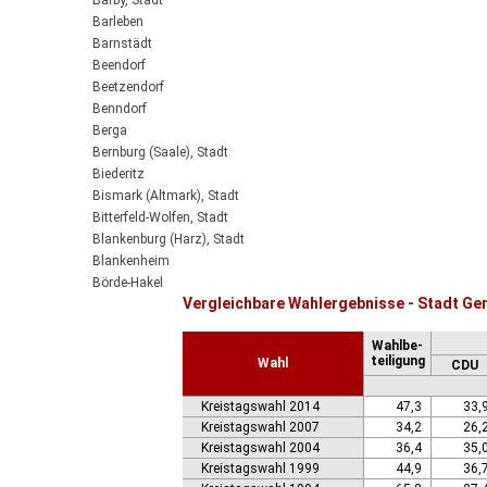
Barby, Stadt
Barleben
Barnstädt
Beendorf
Beetzendorf
Benndorf
Berga
Bernburg (Saale), Stadt
Biederitz
Bismark (Altmark), Stadt
Bitterfeld-Wolfen, Stadt
Blankenburg (Harz), Stadt
Blankenheim
Börde-Hakel
Vergleichbare Wahlergebnisse - Stadt Ge
Bördeaue
Bördeland
Wahlbe-
Borne
teiligung
Wahl
CDU
Bornstedt
Braunsbedra, Stadt
Kreistagswahl 2014
47,3
33,
Brücken-Hackpfüffel
Kreistagswahl 2007
34,2
26,
Bülstringen
Kreistagswahl 2004
36,4
35,
Burg, Stadt
Kreistagswahl 1999
44,9
36,
Burgstall