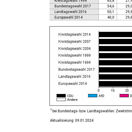
Kreistagswahl 1994
65,8
27,
Calbe (Saale), Stadt
Bundestagswahl 2017
54,6
29,
Calvörde
Landtagswahl 2016
50,1
29,
Colbitz
Europawahl 2014
40,0
29,
Coswig (Anhalt), Stadt
Dähre
Dessau-Roßlau, Stadt
Diesdorf, Flecken
Ditfurt
Droyßig
Eckartsberga, Stadt
Edersleben
Egeln, Stadt
Eichstedt (Altmark)
Eilsleben
Eisleben, Lutherstadt
Elbe-Parey
Elsteraue
Erxleben
Falkenstein/Harz, Stadt
1
bei Bundestags- bzw. Landtagswahlen: Zweitsti
Farnstädt
Aktualisierung: 09.01.2024
Finne
Finneland