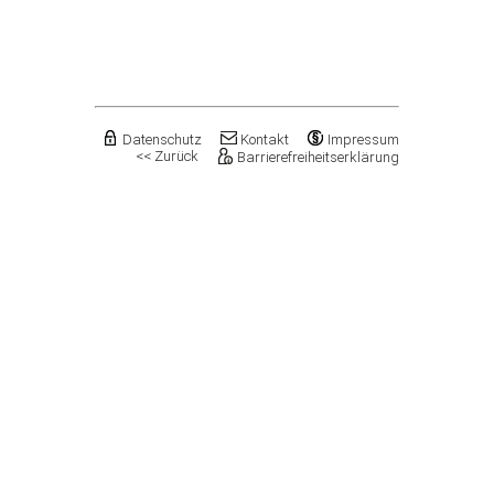
Flechtingen
Freyburg (Unstrut), Stadt
Gardelegen, Hansestadt
Genthin, Stadt
Gerbstedt, Stadt
Giersleben
Gleina
Datenschutz
Kontakt
Impressum
<< Zurück
Barrierefreiheitserklärung
Goldbeck
Gommern, Stadt
Goseck
Gräfenhainichen, Stadt
Gröningen, Stadt
Groß Quenstedt
Güsten, Stadt
Gutenborn
Halberstadt, Stadt
Haldensleben, Stadt
Halle (Saale), Stadt
Harbke
Harsleben
Harzgerode, Stadt
Hassel
Havelberg, Hansestadt