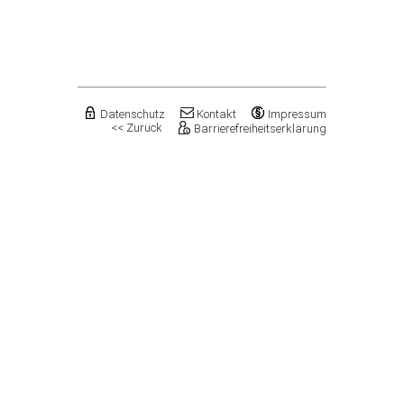
Flechtingen
Freyburg (Unstrut), Stadt
Gardelegen, Hansestadt
Genthin, Stadt
Gerbstedt, Stadt
Giersleben
Gleina
Datenschutz
Kontakt
Impressum
<< Zurück
Barrierefreiheitserklärung
Goldbeck
Gommern, Stadt
Goseck
Gräfenhainichen, Stadt
Gröningen, Stadt
Groß Quenstedt
Güsten, Stadt
Gutenborn
Halberstadt, Stadt
Haldensleben, Stadt
Halle (Saale), Stadt
Harbke
Harsleben
Harzgerode, Stadt
Hassel
Havelberg, Hansestadt