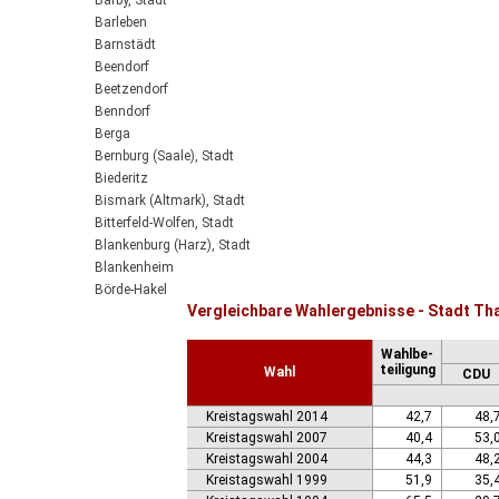
Barby, Stadt
Barleben
Barnstädt
Beendorf
Beetzendorf
Benndorf
Berga
Bernburg (Saale), Stadt
Biederitz
Bismark (Altmark), Stadt
Bitterfeld-Wolfen, Stadt
Blankenburg (Harz), Stadt
Blankenheim
Börde-Hakel
Vergleichbare Wahlergebnisse - Stadt Th
Bördeaue
Bördeland
Wahlbe-
Borne
teiligung
Wahl
CDU
Bornstedt
Braunsbedra, Stadt
Kreistagswahl 2014
42,7
48,
Brücken-Hackpfüffel
Kreistagswahl 2007
40,4
53,
Bülstringen
Kreistagswahl 2004
44,3
48,
Burg, Stadt
Kreistagswahl 1999
51,9
35,
Burgstall