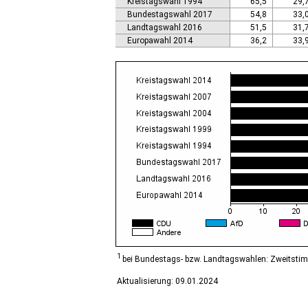
Kreistagswahl 1994
65,5
29,
Calbe (Saale), Stadt
Bundestagswahl 2017
54,8
33,
Calvörde
Landtagswahl 2016
51,5
31,
Colbitz
Europawahl 2014
36,2
33,
Coswig (Anhalt), Stadt
Dähre
Dessau-Roßlau, Stadt
Diesdorf, Flecken
Ditfurt
Droyßig
Eckartsberga, Stadt
Edersleben
Egeln, Stadt
Eichstedt (Altmark)
Eilsleben
Eisleben, Lutherstadt
Elbe-Parey
Elsteraue
Erxleben
Falkenstein/Harz, Stadt
1
bei Bundestags- bzw. Landtagswahlen: Zweitsti
Farnstädt
Aktualisierung: 09.01.2024
Finne
Finneland