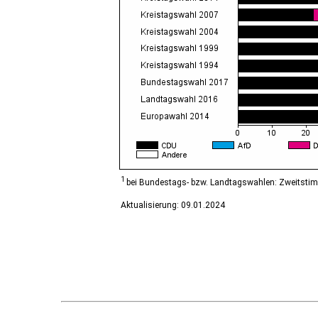
Diesdorf, Flecken
Ditfurt
Droyßig
Eckartsberga, Stadt
Edersleben
Egeln, Stadt
Eichstedt (Altmark)
Eilsleben
Eisleben, Lutherstadt
Elbe-Parey
Elsteraue
Erxleben
Falkenstein/Harz, Stadt
1
bei Bundestags- bzw. Landtagswahlen: Zweitsti
Farnstädt
Aktualisierung: 09.01.2024
Finne
Finneland
Flechtingen
Freyburg (Unstrut), Stadt
Gardelegen, Hansestadt
Genthin, Stadt
Gerbstedt, Stadt
Giersleben