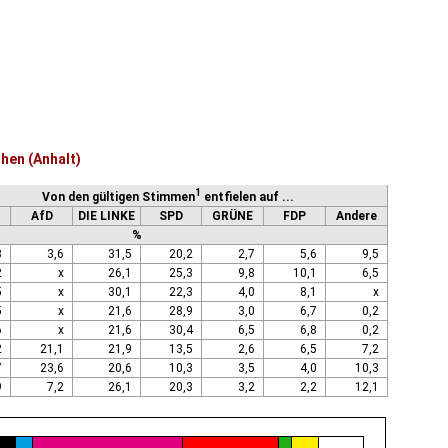
hen (Anhalt)
1
Von den gültigen Stimmen
entfielen auf ...
AfD
DIE LINKE
SPD
GRÜNE
FDP
Andere
%
8
3,6
31,5
20,2
2,7
5,6
9,5
2
x
26,1
25,3
9,8
10,1
6,5
5
x
30,1
22,3
4,0
8,1
x
5
x
21,6
28,9
3,0
6,7
0,2
6
x
21,6
30,4
6,5
6,8
0,2
2
21,1
21,9
13,5
2,6
6,5
7,2
7
23,6
20,6
10,3
3,5
4,0
10,3
9
7,2
26,1
20,3
3,2
2,2
12,1