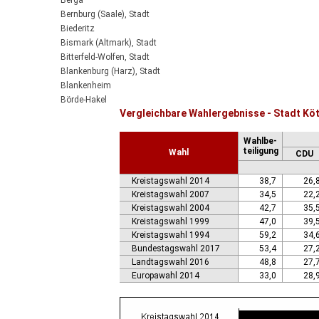
Berga
Bernburg (Saale), Stadt
Biederitz
Bismark (Altmark), Stadt
Bitterfeld-Wolfen, Stadt
Blankenburg (Harz), Stadt
Blankenheim
Börde-Hakel
Vergleichbare Wahlergebnisse - Stadt Köt
Bördeaue
Bördeland
Wahlbe-
Borne
teiligung
Wahl
CDU
Bornstedt
Braunsbedra, Stadt
Kreistagswahl 2014
38,7
26,
Brücken-Hackpfüffel
Kreistagswahl 2007
34,5
22,
Bülstringen
Kreistagswahl 2004
42,7
35,
Burg, Stadt
Kreistagswahl 1999
47,0
39,
Burgstall
Kreistagswahl 1994
59,2
34,
Calbe (Saale), Stadt
Bundestagswahl 2017
53,4
27,
Calvörde
Landtagswahl 2016
48,8
27,
Colbitz
Europawahl 2014
33,0
28,
Coswig (Anhalt), Stadt
Dähre
Dessau-Roßlau, Stadt