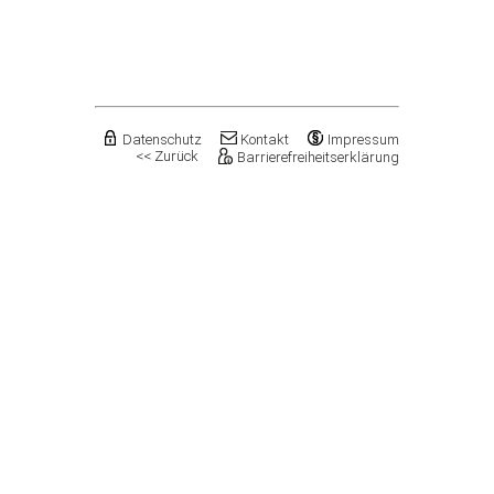
Flechtingen
Freyburg (Unstrut), Stadt
Gardelegen, Hansestadt
Genthin, Stadt
Gerbstedt, Stadt
Giersleben
Gleina
Datenschutz
Kontakt
Impressum
<< Zurück
Barrierefreiheitserklärung
Goldbeck
Gommern, Stadt
Goseck
Gräfenhainichen, Stadt
Gröningen, Stadt
Groß Quenstedt
Güsten, Stadt
Gutenborn
Halberstadt, Stadt
Haldensleben, Stadt
Halle (Saale), Stadt
Harbke
Harsleben
Harzgerode, Stadt
Hassel
Havelberg, Hansestadt