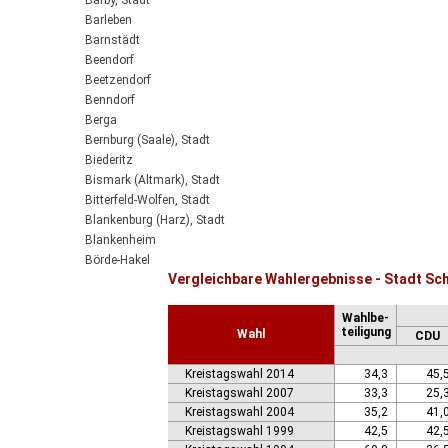
Barby, Stadt
Barleben
Barnstädt
Beendorf
Beetzendorf
Benndorf
Berga
Bernburg (Saale), Stadt
Biederitz
Bismark (Altmark), Stadt
Bitterfeld-Wolfen, Stadt
Blankenburg (Harz), Stadt
Blankenheim
Börde-Hakel
Vergleichbare Wahlergebnisse - Stadt Sc
Bördeaue
Bördeland
Wahlbe-
Borne
teiligung
Wahl
CDU
Bornstedt
Braunsbedra, Stadt
Kreistagswahl 2014
34,3
45,
Brücken-Hackpfüffel
Kreistagswahl 2007
33,3
25,
Bülstringen
Kreistagswahl 2004
35,2
41,
Burg, Stadt
Kreistagswahl 1999
42,5
42,
Burgstall