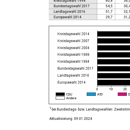
Kreistagswahl 1994
60,8
36,
Calbe (Saale), Stadt
Bundestagswahl 2017
54,5
30,
Calvörde
Landtagswahl 2016
51,7
32,
Colbitz
Europawahl 2014
29,7
31,
Coswig (Anhalt), Stadt
Dähre
Dessau-Roßlau, Stadt
Diesdorf, Flecken
Ditfurt
Droyßig
Eckartsberga, Stadt
Edersleben
Egeln, Stadt
Eichstedt (Altmark)
Eilsleben
Eisleben, Lutherstadt
Elbe-Parey
Elsteraue
Erxleben
Falkenstein/Harz, Stadt
1
bei Bundestags- bzw. Landtagswahlen: Zweitsti
Farnstädt
Aktualisierung: 09.01.2024
Finne
Finneland