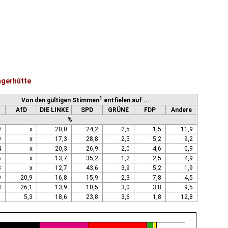
ngerhütte
1
Von den gültigen Stimmen
entfielen auf ...
AfD
DIE LINKE
SPD
GRÜNE
FDP
Andere
%
9
x
20,0
24,2
2,5
1,5
11,9
9
x
17,3
28,8
2,5
5,2
9,2
4
x
20,3
26,9
2,0
4,6
0,9
6
x
13,7
35,2
1,2
2,5
4,9
8
x
12,7
43,6
3,9
5,2
1,9
9
20,9
16,8
15,9
2,3
7,8
4,5
3
26,1
13,9
10,5
3,0
3,8
9,5
1
5,3
18,6
23,8
3,6
1,8
12,8