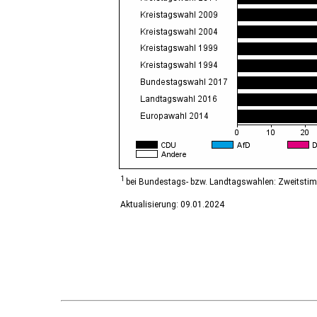
Diesdorf, Flecken
Ditfurt
Droyßig
Eckartsberga, Stadt
Edersleben
Egeln, Stadt
Eichstedt (Altmark)
Eilsleben
Eisleben, Lutherstadt
Elbe-Parey
Elsteraue
Erxleben
Falkenstein/Harz, Stadt
1
bei Bundestags- bzw. Landtagswahlen: Zweitsti
Farnstädt
Aktualisierung: 09.01.2024
Finne
Finneland
Flechtingen
Freyburg (Unstrut), Stadt
Gardelegen, Hansestadt
Genthin, Stadt
Gerbstedt, Stadt
Giersleben