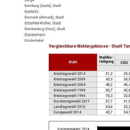
Berga
Bernburg (Saale), Stadt
Biederitz
Bismark (Altmark), Stadt
Bitterfeld-Wolfen, Stadt
Blankenburg (Harz), Stadt
Blankenheim
Börde-Hakel
Vergleichbare Wahlergebnisse - Stadt Ta
Bördeaue
Bördeland
Wahlbe-
Borne
teiligung
Wahl
CDU
Bornstedt
Braunsbedra, Stadt
Kreistagswahl 2014
51,2
39,
Brücken-Hackpfüffel
Kreistagswahl 2009
43,3
36,
Bülstringen
Kreistagswahl 2004
48,2
45,
Burg, Stadt
Kreistagswahl 1999
50,7
42,
Burgstall
Kreistagswahl 1994
70,3
32,
Calbe (Saale), Stadt
Bundestagswahl 2017
57,7
31,
Calvörde
Landtagswahl 2016
54,6
33,
Colbitz
Europawahl 2014
42,7
34,
Coswig (Anhalt), Stadt
Dähre
Dessau-Roßlau, Stadt