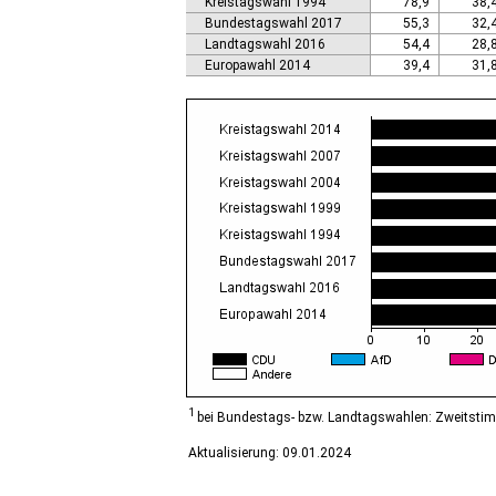
Kreistagswahl 1994
78,9
38,
Calbe (Saale), Stadt
Bundestagswahl 2017
55,3
32,
Calvörde
Landtagswahl 2016
54,4
28,
Colbitz
Europawahl 2014
39,4
31,
Coswig (Anhalt), Stadt
Dähre
Dessau-Roßlau, Stadt
Diesdorf, Flecken
Ditfurt
Droyßig
Eckartsberga, Stadt
Edersleben
Egeln, Stadt
Eichstedt (Altmark)
Eilsleben
Eisleben, Lutherstadt
Elbe-Parey
Elsteraue
Erxleben
Falkenstein/Harz, Stadt
1
bei Bundestags- bzw. Landtagswahlen: Zweitsti
Farnstädt
Aktualisierung: 09.01.2024
Finne
Finneland