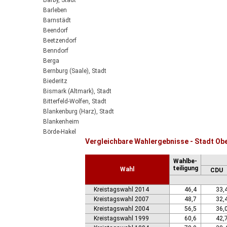
Barby, Stadt
Barleben
Barnstädt
Beendorf
Beetzendorf
Benndorf
Berga
Bernburg (Saale), Stadt
Biederitz
Bismark (Altmark), Stadt
Bitterfeld-Wolfen, Stadt
Blankenburg (Harz), Stadt
Blankenheim
Börde-Hakel
Vergleichbare Wahlergebnisse - Stadt Ob
Bördeaue
Bördeland
Wahlbe-
Borne
teiligung
Wahl
CDU
Bornstedt
Braunsbedra, Stadt
Kreistagswahl 2014
46,4
33,
Brücken-Hackpfüffel
Kreistagswahl 2007
48,7
32,
Bülstringen
Kreistagswahl 2004
56,5
36,
Burg, Stadt
Kreistagswahl 1999
60,6
42,
Burgstall