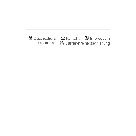
Flechtingen
Freyburg (Unstrut), Stadt
Gardelegen, Hansestadt
Genthin, Stadt
Gerbstedt, Stadt
Giersleben
Gleina
Datenschutz
Kontakt
Impressum
<< Zurück
Barrierefreiheitserklärung
Goldbeck
Gommern, Stadt
Goseck
Gräfenhainichen, Stadt
Gröningen, Stadt
Groß Quenstedt
Güsten, Stadt
Gutenborn
Halberstadt, Stadt
Haldensleben, Stadt
Halle (Saale), Stadt
Harbke
Harsleben
Harzgerode, Stadt
Hassel
Havelberg, Hansestadt