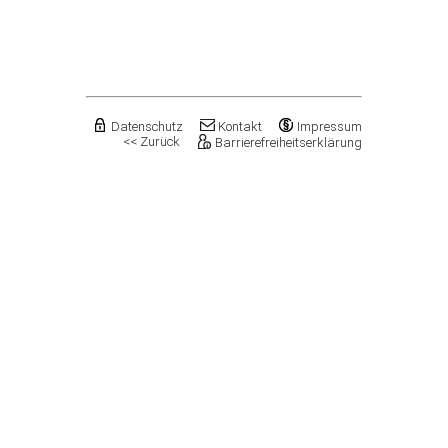
Flechtingen
Freyburg (Unstrut), Stadt
Gardelegen, Hansestadt
Genthin, Stadt
Gerbstedt, Stadt
Giersleben
Gleina
Datenschutz
Kontakt
Impressum
<< Zurück
Barrierefreiheitserklärung
Goldbeck
Gommern, Stadt
Goseck
Gräfenhainichen, Stadt
Gröningen, Stadt
Groß Quenstedt
Güsten, Stadt
Gutenborn
Halberstadt, Stadt
Haldensleben, Stadt
Halle (Saale), Stadt
Harbke
Harsleben
Harzgerode, Stadt
Hassel
Havelberg, Hansestadt