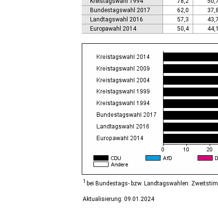
Kreistagswahl 1994
78,2
50,
Calbe (Saale), Stadt
Bundestagswahl 2017
62,0
37,
Calvörde
Landtagswahl 2016
57,3
43,
Colbitz
Europawahl 2014
50,4
44,
Coswig (Anhalt), Stadt
Dähre
Dessau-Roßlau, Stadt
Diesdorf, Flecken
Ditfurt
Droyßig
Eckartsberga, Stadt
Edersleben
Egeln, Stadt
Eichstedt (Altmark)
Eilsleben
Eisleben, Lutherstadt
Elbe-Parey
Elsteraue
Erxleben
Falkenstein/Harz, Stadt
1
bei Bundestags- bzw. Landtagswahlen: Zweitsti
Farnstädt
Aktualisierung: 09.01.2024
Finne
Finneland