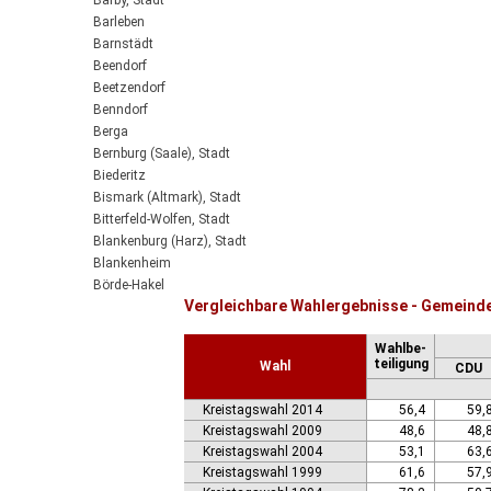
Barby, Stadt
Barleben
Barnstädt
Beendorf
Beetzendorf
Benndorf
Berga
Bernburg (Saale), Stadt
Biederitz
Bismark (Altmark), Stadt
Bitterfeld-Wolfen, Stadt
Blankenburg (Harz), Stadt
Blankenheim
Börde-Hakel
Vergleichbare Wahlergebnisse - Gemeind
Bördeaue
Bördeland
Wahlbe-
Borne
teiligung
Wahl
CDU
Bornstedt
Braunsbedra, Stadt
Kreistagswahl 2014
56,4
59,
Brücken-Hackpfüffel
Kreistagswahl 2009
48,6
48,
Bülstringen
Kreistagswahl 2004
53,1
63,
Burg, Stadt
Kreistagswahl 1999
61,6
57,
Burgstall