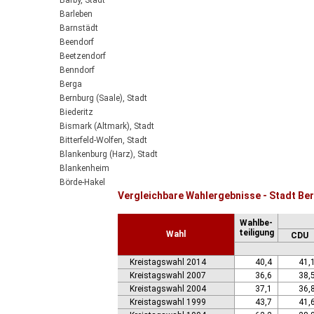
Barby, Stadt
Barleben
Barnstädt
Beendorf
Beetzendorf
Benndorf
Berga
Bernburg (Saale), Stadt
Biederitz
Bismark (Altmark), Stadt
Bitterfeld-Wolfen, Stadt
Blankenburg (Harz), Stadt
Blankenheim
Börde-Hakel
Vergleichbare Wahlergebnisse - Stadt Ber
Bördeaue
Bördeland
Wahlbe-
Borne
teiligung
Wahl
CDU
Bornstedt
Braunsbedra, Stadt
Kreistagswahl 2014
40,4
41,
Brücken-Hackpfüffel
Kreistagswahl 2007
36,6
38,
Bülstringen
Kreistagswahl 2004
37,1
36,
Burg, Stadt
Kreistagswahl 1999
43,7
41,
Burgstall