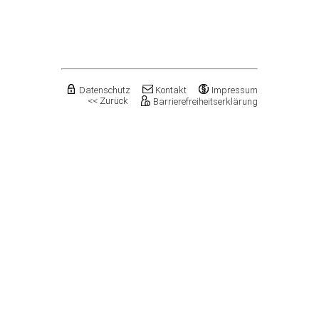
Flechtingen
Freyburg (Unstrut), Stadt
Gardelegen, Hansestadt
Genthin, Stadt
Gerbstedt, Stadt
Giersleben
Gleina
Datenschutz
Kontakt
Impressum
<< Zurück
Barrierefreiheitserklärung
Goldbeck
Gommern, Stadt
Goseck
Gräfenhainichen, Stadt
Gröningen, Stadt
Groß Quenstedt
Güsten, Stadt
Gutenborn
Halberstadt, Stadt
Haldensleben, Stadt
Halle (Saale), Stadt
Harbke
Harsleben
Harzgerode, Stadt
Hassel
Havelberg, Hansestadt