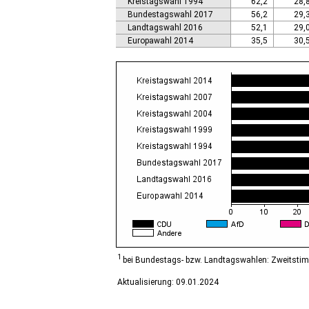
Kreistagswahl 1994
62,2
28,
Calbe (Saale), Stadt
Bundestagswahl 2017
56,2
29,
Calvörde
Landtagswahl 2016
52,1
29,
Colbitz
Europawahl 2014
35,5
30,
Coswig (Anhalt), Stadt
Dähre
Dessau-Roßlau, Stadt
Diesdorf, Flecken
Ditfurt
Droyßig
Eckartsberga, Stadt
Edersleben
Egeln, Stadt
Eichstedt (Altmark)
Eilsleben
Eisleben, Lutherstadt
Elbe-Parey
Elsteraue
Erxleben
Falkenstein/Harz, Stadt
1
bei Bundestags- bzw. Landtagswahlen: Zweitsti
Farnstädt
Aktualisierung: 09.01.2024
Finne
Finneland