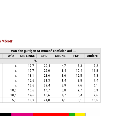
e Möser
1
Von den gültigen Stimmen
entfielen auf ...
AfD
DIE LINKE
SPD
GRÜNE
FDP
Andere
%
7
x
17,7
29,4
4,7
8,3
7,2
6
x
17,7
26,0
1,4
10,4
11,8
8
x
18,1
21,6
1,6
12,5
7,3
5
x
12,6
31,3
1,4
8,8
7,4
4
x
13,6
39,4
3,9
7,6
6,1
0
18,3
15,6
14,7
3,8
9,7
5,9
5
20,6
14,6
10,6
4,7
5,4
9,6
1
5,3
18,9
24,0
4,1
3,1
10,5