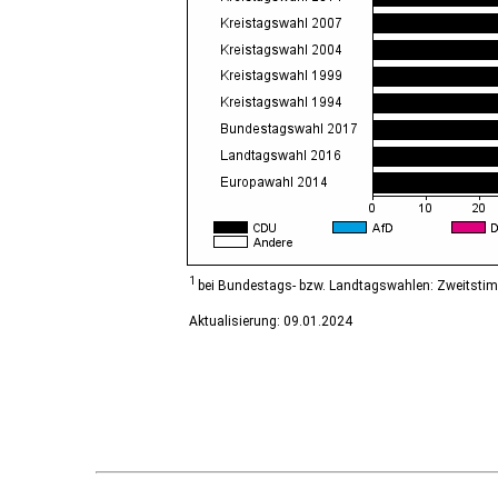
Diesdorf, Flecken
Ditfurt
Droyßig
Eckartsberga, Stadt
Edersleben
Egeln, Stadt
Eichstedt (Altmark)
Eilsleben
Eisleben, Lutherstadt
Elbe-Parey
Elsteraue
Erxleben
Falkenstein/Harz, Stadt
1
bei Bundestags- bzw. Landtagswahlen: Zweitsti
Farnstädt
Aktualisierung: 09.01.2024
Finne
Finneland
Flechtingen
Freyburg (Unstrut), Stadt
Gardelegen, Hansestadt
Genthin, Stadt
Gerbstedt, Stadt
Giersleben