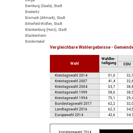
Berga
Bernburg (Saale), Stadt
Biederitz
Bismark (Altmark), Stadt
Bitterfeld-Wolfen, Stadt
Blankenburg (Harz), Stadt
Blankenheim
Börde-Hakel
Vergleichbare Wahlergebnisse - Gemeind
Bördeaue
Bördeland
Wahlbe-
Borne
teiligung
Wahl
CDU
Bornstedt
Braunsbedra, Stadt
Kreistagswahl 2014
51,0
32,
Brücken-Hackpfüffel
Kreistagswahl 2007
41,4
32,
Bülstringen
Kreistagswahl 2004
53,7
38,
Burg, Stadt
Kreistagswahl 1999
58,6
38,
Burgstall
Kreistagswahl 1994
75,1
29,
Calbe (Saale), Stadt
Bundestagswahl 2017
62,2
32,
Calvörde
Landtagswahl 2016
62,3
34,
Colbitz
Europawahl 2014
42,6
34,
Coswig (Anhalt), Stadt
Dähre
Dessau-Roßlau, Stadt