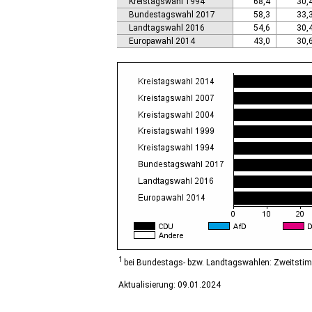
Kreistagswahl 1994
68,4
30,
Calbe (Saale), Stadt
Bundestagswahl 2017
58,3
33,
Calvörde
Landtagswahl 2016
54,6
30,
Colbitz
Europawahl 2014
43,0
30,
Coswig (Anhalt), Stadt
Dähre
Dessau-Roßlau, Stadt
Diesdorf, Flecken
Ditfurt
Droyßig
Eckartsberga, Stadt
Edersleben
Egeln, Stadt
Eichstedt (Altmark)
Eilsleben
Eisleben, Lutherstadt
Elbe-Parey
Elsteraue
Erxleben
Falkenstein/Harz, Stadt
1
bei Bundestags- bzw. Landtagswahlen: Zweitsti
Farnstädt
Aktualisierung: 09.01.2024
Finne
Finneland