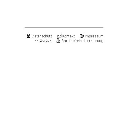
Flechtingen
Freyburg (Unstrut), Stadt
Gardelegen, Hansestadt
Genthin, Stadt
Gerbstedt, Stadt
Giersleben
Gleina
Datenschutz
Kontakt
Impressum
<< Zurück
Barrierefreiheitserklärung
Goldbeck
Gommern, Stadt
Goseck
Gräfenhainichen, Stadt
Gröningen, Stadt
Groß Quenstedt
Güsten, Stadt
Gutenborn
Halberstadt, Stadt
Haldensleben, Stadt
Halle (Saale), Stadt
Harbke
Harsleben
Harzgerode, Stadt
Hassel
Havelberg, Hansestadt