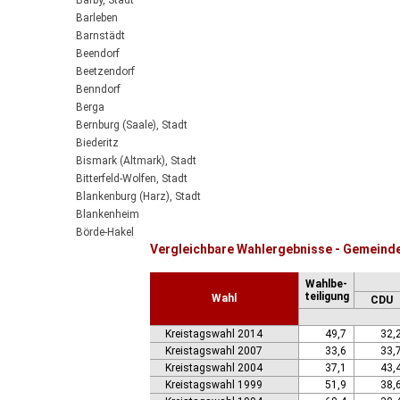
Barby, Stadt
Barleben
Barnstädt
Beendorf
Beetzendorf
Benndorf
Berga
Bernburg (Saale), Stadt
Biederitz
Bismark (Altmark), Stadt
Bitterfeld-Wolfen, Stadt
Blankenburg (Harz), Stadt
Blankenheim
Börde-Hakel
Vergleichbare Wahlergebnisse - Gemeinde
Bördeaue
Bördeland
Wahlbe-
Borne
teiligung
Wahl
CDU
Bornstedt
Braunsbedra, Stadt
Kreistagswahl 2014
49,7
32,
Brücken-Hackpfüffel
Kreistagswahl 2007
33,6
33,
Bülstringen
Kreistagswahl 2004
37,1
43,
Burg, Stadt
Kreistagswahl 1999
51,9
38,
Burgstall