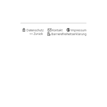
Flechtingen
Freyburg (Unstrut), Stadt
Gardelegen, Hansestadt
Genthin, Stadt
Gerbstedt, Stadt
Giersleben
Gleina
Datenschutz
Kontakt
Impressum
<< Zurück
Barrierefreiheitserklärung
Goldbeck
Gommern, Stadt
Goseck
Gräfenhainichen, Stadt
Gröningen, Stadt
Groß Quenstedt
Güsten, Stadt
Gutenborn
Halberstadt, Stadt
Haldensleben, Stadt
Halle (Saale), Stadt
Harbke
Harsleben
Harzgerode, Stadt
Hassel
Havelberg, Hansestadt