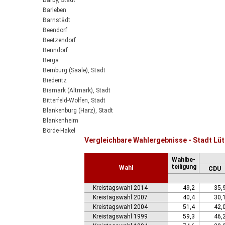
Barby, Stadt
Barleben
Barnstädt
Beendorf
Beetzendorf
Benndorf
Berga
Bernburg (Saale), Stadt
Biederitz
Bismark (Altmark), Stadt
Bitterfeld-Wolfen, Stadt
Blankenburg (Harz), Stadt
Blankenheim
Börde-Hakel
Vergleichbare Wahlergebnisse - Stadt Lü
Bördeaue
Bördeland
Wahlbe-
Borne
teiligung
Wahl
CDU
Bornstedt
Braunsbedra, Stadt
Kreistagswahl 2014
49,2
35,
Brücken-Hackpfüffel
Kreistagswahl 2007
40,4
30,
Bülstringen
Kreistagswahl 2004
51,4
42,
Burg, Stadt
Kreistagswahl 1999
59,3
46,
Burgstall