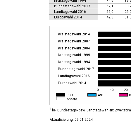
Kreistagswahl 1994
74,6
39,
Calbe (Saale), Stadt
Bundestagswahl 2017
62,1
30,
Calvörde
Landtagswahl 2016
56,0
25,
Colbitz
Europawahl 2014
42,8
31,
Coswig (Anhalt), Stadt
Dähre
Dessau-Roßlau, Stadt
Diesdorf, Flecken
Ditfurt
Droyßig
Eckartsberga, Stadt
Edersleben
Egeln, Stadt
Eichstedt (Altmark)
Eilsleben
Eisleben, Lutherstadt
Elbe-Parey
Elsteraue
Erxleben
Falkenstein/Harz, Stadt
1
bei Bundestags- bzw. Landtagswahlen: Zweitsti
Farnstädt
Aktualisierung: 09.01.2024
Finne
Finneland