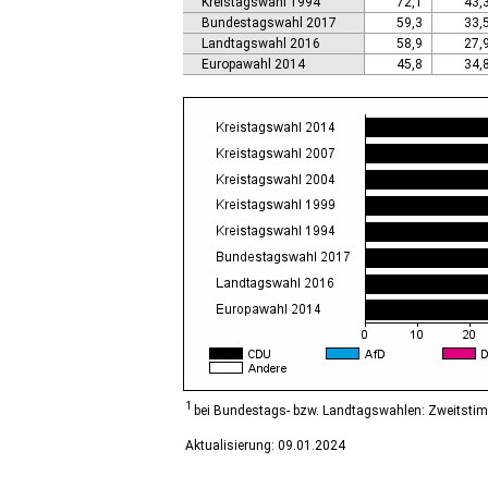
Kreistagswahl 1994
72,1
43,
Calbe (Saale), Stadt
Bundestagswahl 2017
59,3
33,
Calvörde
Landtagswahl 2016
58,9
27,
Colbitz
Europawahl 2014
45,8
34,
Coswig (Anhalt), Stadt
Dähre
Dessau-Roßlau, Stadt
Diesdorf, Flecken
Ditfurt
Droyßig
Eckartsberga, Stadt
Edersleben
Egeln, Stadt
Eichstedt (Altmark)
Eilsleben
Eisleben, Lutherstadt
Elbe-Parey
Elsteraue
Erxleben
Falkenstein/Harz, Stadt
1
bei Bundestags- bzw. Landtagswahlen: Zweitsti
Farnstädt
Aktualisierung: 09.01.2024
Finne
Finneland