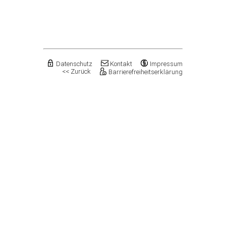
Flechtingen
Freyburg (Unstrut), Stadt
Gardelegen, Hansestadt
Genthin, Stadt
Gerbstedt, Stadt
Giersleben
Gleina
Datenschutz
Kontakt
Impressum
<< Zurück
Barrierefreiheitserklärung
Goldbeck
Gommern, Stadt
Goseck
Gräfenhainichen, Stadt
Gröningen, Stadt
Groß Quenstedt
Güsten, Stadt
Gutenborn
Halberstadt, Stadt
Haldensleben, Stadt
Halle (Saale), Stadt
Harbke
Harsleben
Harzgerode, Stadt
Hassel
Havelberg, Hansestadt