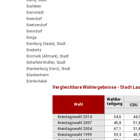
Barby, Stadt
Barleben
Barnstädt
Beendorf
Beetzendorf
Benndorf
Berga
Bernburg (Saale), Stadt
Biederitz
Bismark (Altmark), Stadt
Bitterfeld-Wolfen, Stadt
Blankenburg (Harz), Stadt
Blankenheim
Börde-Hakel
Vergleichbare Wahlergebnisse - Stadt Lau
Bördeaue
Bördeland
Wahlbe-
Borne
teiligung
Wahl
CDU
Bornstedt
Braunsbedra, Stadt
Kreistagswahl 2014
54,6
44,
Brücken-Hackpfüffel
Kreistagswahl 2007
45,8
51,
Bülstringen
Kreistagswahl 2004
67,1
31,
Burg, Stadt
Kreistagswahl 1999
59,3
45,
Burgstall