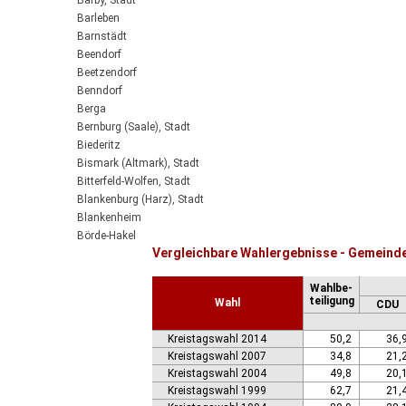
Barby, Stadt
Barleben
Barnstädt
Beendorf
Beetzendorf
Benndorf
Berga
Bernburg (Saale), Stadt
Biederitz
Bismark (Altmark), Stadt
Bitterfeld-Wolfen, Stadt
Blankenburg (Harz), Stadt
Blankenheim
Börde-Hakel
Vergleichbare Wahlergebnisse - Gemein
Bördeaue
Bördeland
Wahlbe-
Borne
teiligung
Wahl
CDU
Bornstedt
Braunsbedra, Stadt
Kreistagswahl 2014
50,2
36,
Brücken-Hackpfüffel
Kreistagswahl 2007
34,8
21,
Bülstringen
Kreistagswahl 2004
49,8
20,
Burg, Stadt
Kreistagswahl 1999
62,7
21,
Burgstall