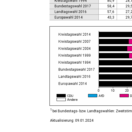
Kreistagswahl 1994
80,9
28,
Calbe (Saale), Stadt
Bundestagswahl 2017
58,4
29,
Calvörde
Landtagswahl 2016
57,6
27,
Colbitz
Europawahl 2014
43,3
29,
Coswig (Anhalt), Stadt
Dähre
Dessau-Roßlau, Stadt
Diesdorf, Flecken
Ditfurt
Droyßig
Eckartsberga, Stadt
Edersleben
Egeln, Stadt
Eichstedt (Altmark)
Eilsleben
Eisleben, Lutherstadt
Elbe-Parey
Elsteraue
Erxleben
Falkenstein/Harz, Stadt
1
bei Bundestags- bzw. Landtagswahlen: Zweitsti
Farnstädt
Aktualisierung: 09.01.2024
Finne
Finneland