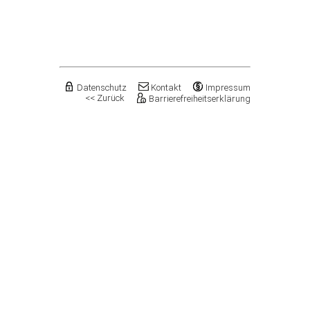
Flechtingen
Freyburg (Unstrut), Stadt
Gardelegen, Hansestadt
Genthin, Stadt
Gerbstedt, Stadt
Giersleben
Gleina
Datenschutz
Kontakt
Impressum
<< Zurück
Barrierefreiheitserklärung
Goldbeck
Gommern, Stadt
Goseck
Gräfenhainichen, Stadt
Gröningen, Stadt
Groß Quenstedt
Güsten, Stadt
Gutenborn
Halberstadt, Stadt
Haldensleben, Stadt
Halle (Saale), Stadt
Harbke
Harsleben
Harzgerode, Stadt
Hassel
Havelberg, Hansestadt